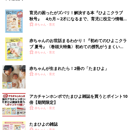
育児の困ったがズバリ！解決する本『ひよこクラブ
秋号』 4カ月～2才になるまで、育児に役立つ情報が
いっぱい！
赤ちゃん・育児
赤ちゃんのお世話まるわかり！『初めてのひよこクラ
ブ 夏号』〈巻頭大特集〉初めての授乳がうまくい
く！ おっぱい・ミルクの基本と夏のトラブル 解決テ
赤ちゃん・育児
ク
赤ちゃんが生まれたら！2冊の「たまひよ」
赤ちゃん・育児
アカチャンホンポでたまひよ雑誌を買うとポイント10
倍【期間限定】
赤ちゃん・育児
たまひよの雑誌
赤ちゃん・育児