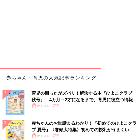
赤ちゃん・育児の人気記事ランキング
育児の困ったがズバリ！解決する本『ひよこクラブ
秋号』 4カ月～2才になるまで、育児に役立つ情報が
いっぱい！
赤ちゃん・育児
赤ちゃんのお世話まるわかり！『初めてのひよこクラ
ブ 夏号』〈巻頭大特集〉初めての授乳がうまくい
く！ おっぱい・ミルクの基本と夏のトラブル 解決テ
赤ちゃん・育児