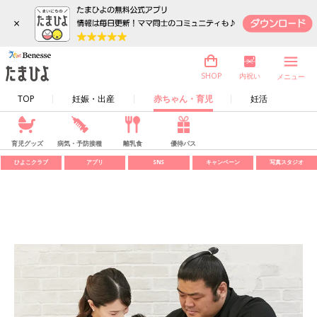
×
内祝い
SHOP
メニュー
TOP
妊娠・出産
赤ちゃん・育児
妊活
育児グッズ
病気・予防接種
離乳食
優待パス
ひよこクラブ
アプリ
SNS
キャンペーン
写真スタジオ