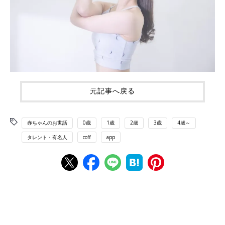
元記事へ戻る
赤ちゃんのお世話
0歳
1歳
2歳
3歳
4歳～
タレント・有名人
coff
app