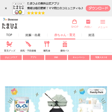
×
内祝い
SHOP
メニュー
TOP
妊娠・出産
赤ちゃん・育児
妊活
育児グッズ
病気・予防接種
離乳食
優待パス
ひよこクラブ
アプリ
SNS
キャンペーン
写真スタジオ