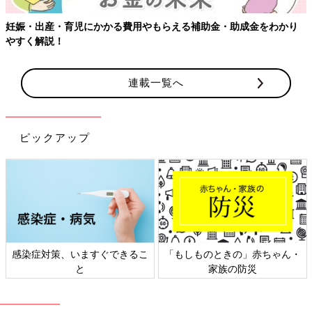
用やもらえる補助金・助成金をわかり
【ワクチン接種できるものも
連載一覧へ
ピックアップ
きるこ
「もしものときの」赤ちゃん・
日本外来小児科学会リーフ
家族の防災
ト検討会