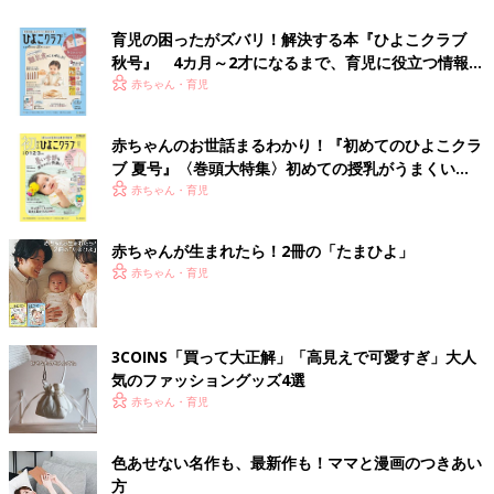
育児の困ったがズバリ！解決する本『ひよこクラブ
秋号』 4カ月～2才になるまで、育児に役立つ情報が
いっぱい！
赤ちゃん・育児
赤ちゃんのお世話まるわかり！『初めてのひよこクラ
ブ 夏号』〈巻頭大特集〉初めての授乳がうまくい
く！ おっぱい・ミルクの基本と夏のトラブル 解決テ
赤ちゃん・育児
ク
赤ちゃんが生まれたら！2冊の「たまひよ」
赤ちゃん・育児
3COINS「買って大正解」「高見えで可愛すぎ」大人
気のファッショングッズ4選
赤ちゃん・育児
色あせない名作も、最新作も！ママと漫画のつきあい
方