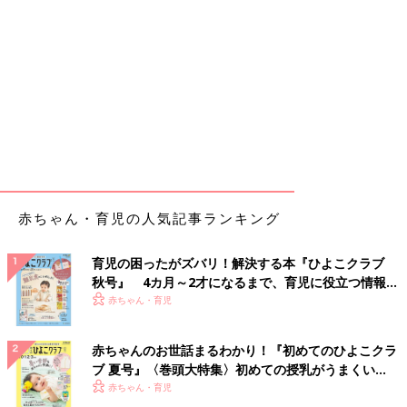
赤ちゃん・育児の人気記事ランキング
育児の困ったがズバリ！解決する本『ひよこクラブ
秋号』 4カ月～2才になるまで、育児に役立つ情報が
いっぱい！
赤ちゃん・育児
赤ちゃんのお世話まるわかり！『初めてのひよこクラ
ブ 夏号』〈巻頭大特集〉初めての授乳がうまくい
く！ おっぱい・ミルクの基本と夏のトラブル 解決テ
赤ちゃん・育児