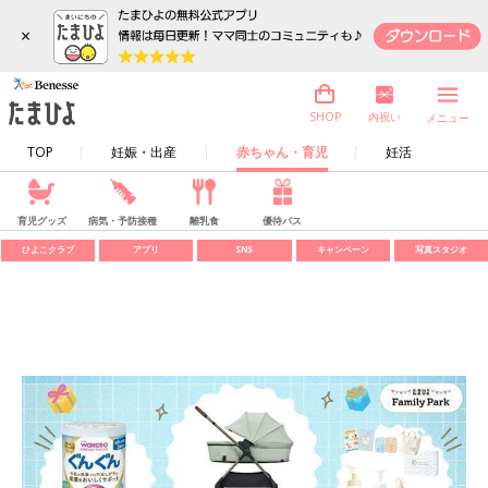
×
内祝い
SHOP
メニュー
TOP
妊娠・出産
赤ちゃん・育児
妊活
育児グッズ
病気・予防接種
離乳食
優待パス
ひよこクラブ
アプリ
SNS
キャンペーン
写真スタジオ