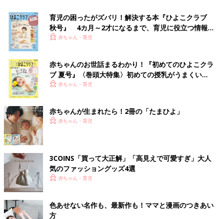
育児の困ったがズバリ！解決する本『ひよこクラブ
秋号』 4カ月～2才になるまで、育児に役立つ情報が
いっぱい！
赤ちゃん・育児
赤ちゃんのお世話まるわかり！『初めてのひよこクラ
ブ 夏号』〈巻頭大特集〉初めての授乳がうまくい
く！ おっぱい・ミルクの基本と夏のトラブル 解決テ
赤ちゃん・育児
ク
赤ちゃんが生まれたら！2冊の「たまひよ」
赤ちゃん・育児
3COINS「買って大正解」「高見えで可愛すぎ」大人
気のファッショングッズ4選
赤ちゃん・育児
色あせない名作も、最新作も！ママと漫画のつきあい
方