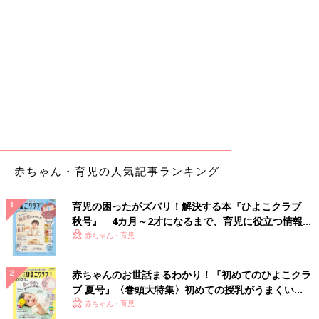
赤ちゃん・育児の人気記事ランキング
育児の困ったがズバリ！解決する本『ひよこクラブ
秋号』 4カ月～2才になるまで、育児に役立つ情報が
いっぱい！
赤ちゃん・育児
赤ちゃんのお世話まるわかり！『初めてのひよこクラ
ブ 夏号』〈巻頭大特集〉初めての授乳がうまくい
く！ おっぱい・ミルクの基本と夏のトラブル 解決テ
赤ちゃん・育児