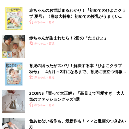
赤ちゃんのお世話まるわかり！『初めてのひよこクラ
ブ 夏号』〈巻頭大特集〉初めての授乳がうまくい
く！ おっぱい・ミルクの基本と夏のトラブル 解決テ
赤ちゃん・育児
ク
赤ちゃんが生まれたら！2冊の「たまひよ」
赤ちゃん・育児
育児の困ったがズバリ！解決する本『ひよこクラブ
秋号』 4カ月～2才になるまで、育児に役立つ情報が
いっぱい！
赤ちゃん・育児
3COINS「買って大正解」「高見えで可愛すぎ」大人
気のファッショングッズ4選
赤ちゃん・育児
色あせない名作も、最新作も！ママと漫画のつきあい
方