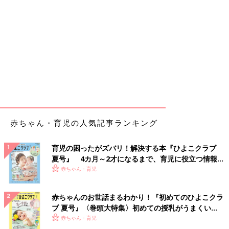
赤ちゃん・育児の人気記事ランキング
育児の困ったがズバリ！解決する本『ひよこクラブ
夏号』 4カ月～2才になるまで、育児に役立つ情報が
いっぱい！
赤ちゃん・育児
赤ちゃんのお世話まるわかり！『初めてのひよこクラ
ブ 夏号』〈巻頭大特集〉初めての授乳がうまくい
く！ おっぱい・ミルクの基本と夏のトラブル 解決テ
赤ちゃん・育児