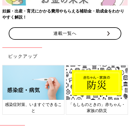
る費用やもらえる補助金・助成金をわかり
連載一覧へ
ピックアップ
すぐできるこ
「もしものときの」赤ちゃん・
日本外来小児科学会
家族の防災
ト検討会