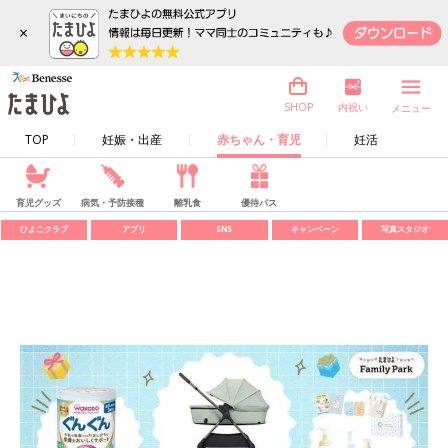
×
内祝い
SHOP
メニュー
TOP
妊娠・出産
赤ちゃん・育児
妊活
育児グッズ
病気・予防接種
離乳食
優待パス
ひよこクラブ
アプリ
SNS
キャンペーン
写真スタジオ