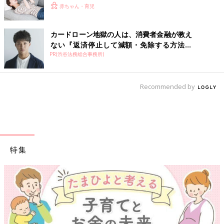
赤ちゃん・育児
カードローン地獄の人は、消費者金融が教え
ない『返済停止して減額・免除する方法』
PR(渋谷法務総合事務所)
で...
Recommended by
特集