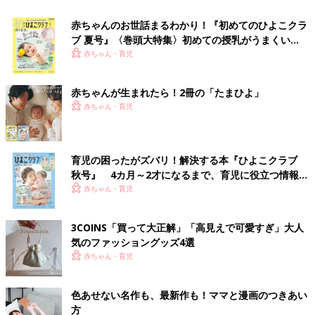
赤ちゃんのお世話まるわかり！『初めてのひよこクラ
ブ 夏号』〈巻頭大特集〉初めての授乳がうまくい
く！ おっぱい・ミルクの基本と夏のトラブル 解決テ
赤ちゃん・育児
ク
赤ちゃんが生まれたら！2冊の「たまひよ」
赤ちゃん・育児
育児の困ったがズバリ！解決する本『ひよこクラブ
秋号』 4カ月～2才になるまで、育児に役立つ情報が
いっぱい！
赤ちゃん・育児
3COINS「買って大正解」「高見えで可愛すぎ」大人
気のファッショングッズ4選
赤ちゃん・育児
色あせない名作も、最新作も！ママと漫画のつきあい
方