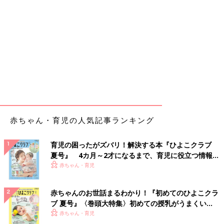
赤ちゃん・育児の人気記事ランキング
育児の困ったがズバリ！解決する本『ひよこクラブ
夏号』 4カ月～2才になるまで、育児に役立つ情報が
いっぱい！
赤ちゃん・育児
赤ちゃんのお世話まるわかり！『初めてのひよこクラ
ブ 夏号』〈巻頭大特集〉初めての授乳がうまくい
く！ おっぱい・ミルクの基本と夏のトラブル 解決テ
赤ちゃん・育児