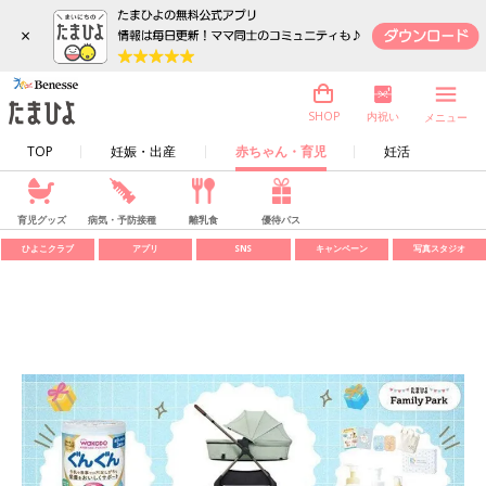
×
内祝い
SHOP
メニュー
TOP
妊娠・出産
赤ちゃん・育児
妊活
育児グッズ
病気・予防接種
離乳食
優待パス
ひよこクラブ
アプリ
SNS
キャンペーン
写真スタジオ