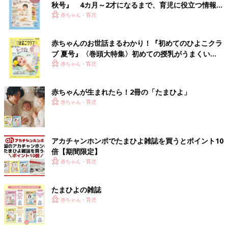
秋号』 4カ月～2才になるまで、育児に役立つ情報が
いっぱい！
赤ちゃん・育児
赤ちゃんのお世話まるわかり！『初めてのひよこクラ
ブ 夏号』〈巻頭大特集〉初めての授乳がうまくい
く！ おっぱい・ミルクの基本と夏のトラブル 解決テ
赤ちゃん・育児
ク
赤ちゃんが生まれたら！2冊の「たまひよ」
赤ちゃん・育児
アカチャンホンポでたまひよ雑誌を買うとポイント10
倍【期間限定】
赤ちゃん・育児
たまひよの雑誌
赤ちゃん・育児