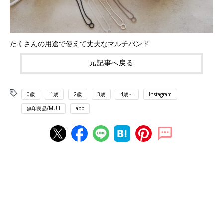
たくさんの用途で使えて丈夫なマルチバンド
元記事へ戻る
0歳
1歳
2歳
3歳
4歳～
Instagram
無印良品/MUJI
app