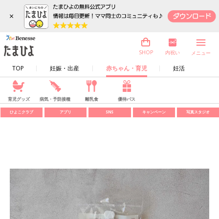
×
内祝い
SHOP
メニュー
TOP
妊娠・出産
赤ちゃん・育児
妊活
育児グッズ
病気・予防接種
離乳食
優待パス
ひよこクラブ
アプリ
SNS
キャンペーン
写真スタジオ