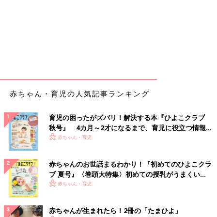
赤ちゃん・育児の人気記事ランキング
育児の困ったがズバリ！解決する本『ひよこクラブ
秋号』 4カ月～2才になるまで、育児に役立つ情報が
いっぱい！
赤ちゃん・育児
赤ちゃんのお世話まるわかり！『初めてのひよこクラ
ブ 夏号』〈巻頭大特集〉初めての授乳がうまくい
く！ おっぱい・ミルクの基本と夏のトラブル 解決テ
赤ちゃん・育児
ク
赤ちゃんが生まれたら！2冊の「たまひよ」