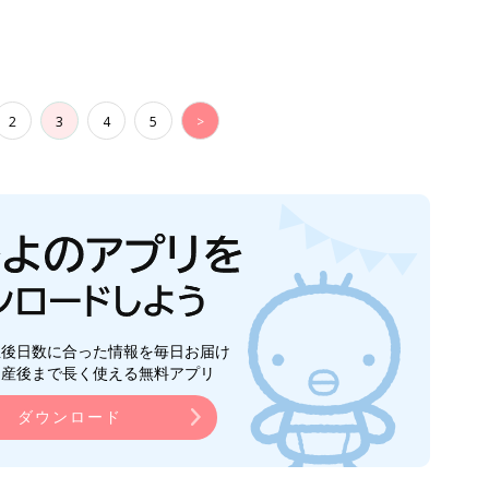
2
3
4
5
>
生後日数に合った情報を毎日お届け
ら産後まで長く使える無料アプリ
ダウンロード