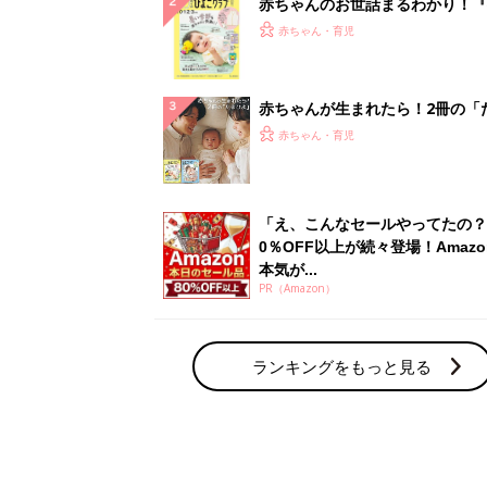
赤ちゃんのお世話まるわかり！『
てのひよこクラブ 夏号』〈巻頭
赤ちゃん・育児
集〉初めての授乳がうまくいく！
っぱい・ミルクの基本と夏のトラ
解決テク
赤ちゃんが生まれたら！2冊の「
ひよ」
赤ちゃん・育児
「え、こんなセールやってたの？
0％OFF以上が続々登場！Amazo
本気が...
PR（Amazon）
ランキングをもっと見る