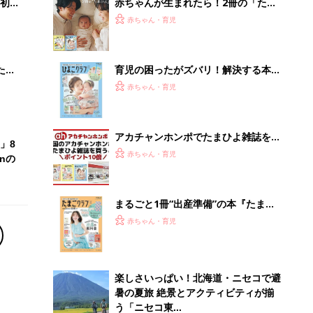
初め
赤ちゃんが生まれたら！2冊の「たま
大特
ひよ」
赤ちゃん・育児
 お
ブル
たま
育児の困ったがズバリ！解決する本
『ひよこクラブ 夏号』 4カ月～2才
赤ちゃん・育児
になるまで、育児に役立つ情報がいっ
ぱい！
アカチャンホンポでたまひよ雑誌を買
」8
うとポイント10倍【期間限定】
赤ちゃん・育児
nの
まるごと1冊“出産準備”の本『たまご
クラブ 夏号』〈スペシャル大特集〉
赤ちゃん・育児
夫婦で予習する 出産の教科書
楽しさいっぱい！北海道・ニセコで避
暑の夏旅 絶景とアクティビティが揃
う「ニセコ東...