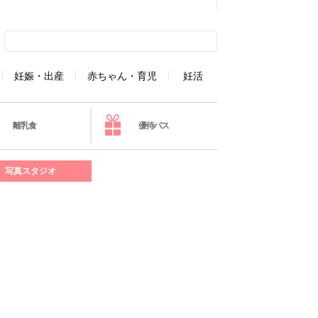
妊娠・出産
赤ちゃん・育児
妊活
離乳食
優待パス
写真スタジオ