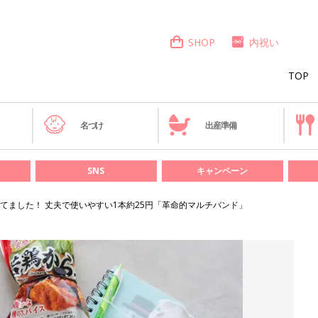
SHOP
内祝い
TOP
き
名づけ
出産準備
SNS
キャンペーン
てました！ 丈夫で使いやすい1本約25円「革命的マルチバンド」