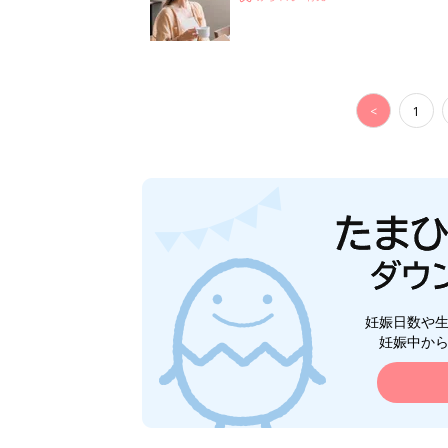
<
1
妊娠日数や
妊娠中か