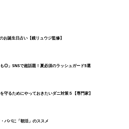
日のお誕生日占い【鏡リュウジ監修】
も◎」SNSで超話題！夏必須のラッシュガード5選
を守るためにやっておきたいダニ対策５【専門家】
マ・パパに「朝活」のススメ