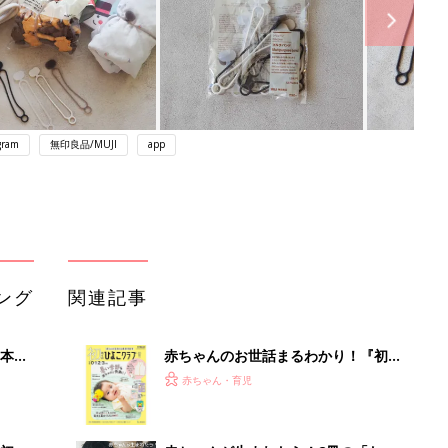
gram
無印良品/MUJI
app
ング
関連記事
本
赤ちゃんのお世話まるわかり！『初め
2才
てのひよこクラブ 夏号』〈巻頭大特
赤ちゃん・育児
いっ
集〉初めての授乳がうまくいく！ お
っぱい・ミルクの基本と夏のトラブル
解決テク