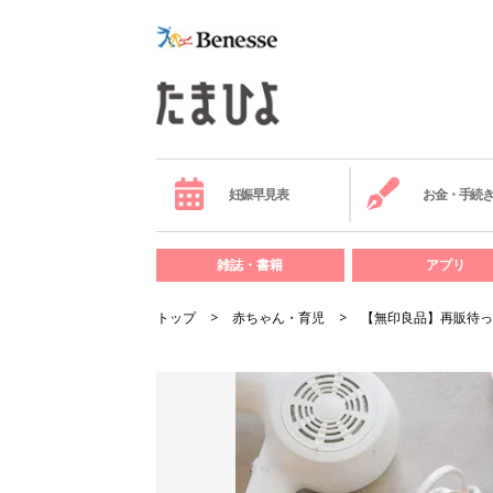
妊娠早見表
お金・手続
雑誌・書籍
アプリ
トップ
赤ちゃん・育児
【無印良品】再販待っ