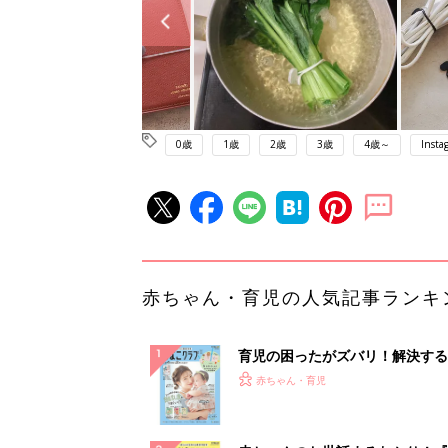
0歳
1歳
2歳
3歳
4歳～
Insta
赤ちゃん・育児の人気記事ランキ
育児の困ったがズバリ！解決する
『ひよこクラブ 夏号』 4カ月～
赤ちゃん・育児
になるまで、育児に役立つ情報が
ぱい！