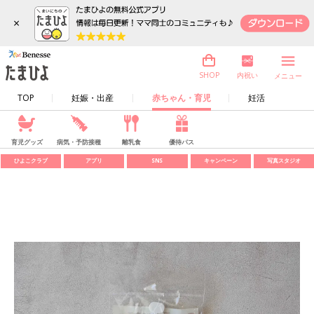
×
内祝い
SHOP
メニュー
TOP
妊娠・出産
赤ちゃん・育児
妊活
育児グッズ
病気・予防接種
離乳食
優待パス
ひよこクラブ
アプリ
SNS
キャンペーン
写真スタジオ