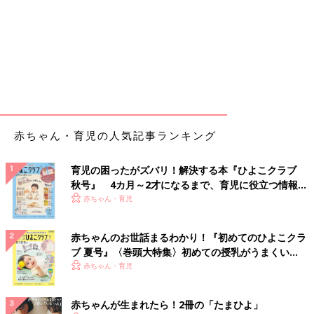
赤ちゃん・育児の人気記事ランキング
育児の困ったがズバリ！解決する本『ひよこクラブ
秋号』 4カ月～2才になるまで、育児に役立つ情報が
いっぱい！
赤ちゃん・育児
赤ちゃんのお世話まるわかり！『初めてのひよこクラ
ブ 夏号』〈巻頭大特集〉初めての授乳がうまくい
く！ おっぱい・ミルクの基本と夏のトラブル 解決テ
赤ちゃん・育児
ク
赤ちゃんが生まれたら！2冊の「たまひよ」