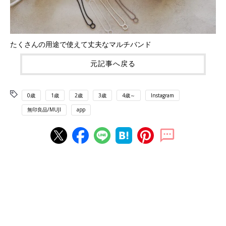
たくさんの用途で使えて丈夫なマルチバンド
元記事へ戻る
0歳
1歳
2歳
3歳
4歳～
Instagram
無印良品/MUJI
app