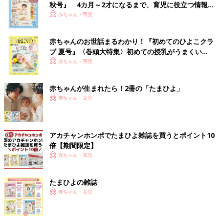
秋号』 4カ月～2才になるまで、育児に役立つ情報が
いっぱい！
赤ちゃん・育児
赤ちゃんのお世話まるわかり！『初めてのひよこクラ
ブ 夏号』〈巻頭大特集〉初めての授乳がうまくい
く！ おっぱい・ミルクの基本と夏のトラブル 解決テ
赤ちゃん・育児
ク
赤ちゃんが生まれたら！2冊の「たまひよ」
赤ちゃん・育児
アカチャンホンポでたまひよ雑誌を買うとポイント10
倍【期間限定】
赤ちゃん・育児
たまひよの雑誌
赤ちゃん・育児