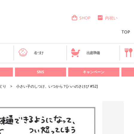
SHOP
内祝い
TOP
き
名づけ
出産準備
SNS
キャンペーン
ぐり
小さい子のしつけ、いつから？[ハハのさけび #52]