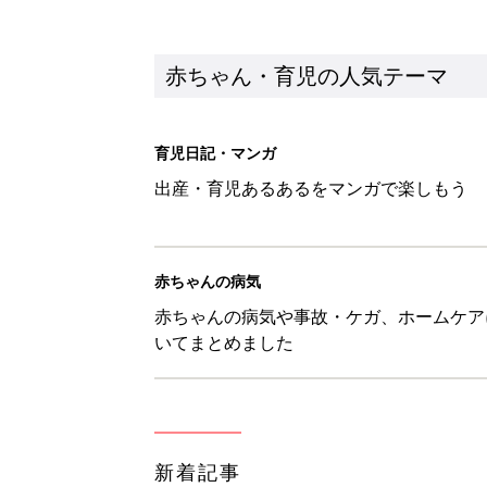
新着記事
しまむら「550円でこんなにお
夏のバズりトップス4選
赤ちゃん・育児
【漫画】娘も夫も私もハッピー
うふう子育て ＃92』
赤ちゃん・育児
「抱っこ紐」は何kgで卒業？赤
赤ちゃん・育児