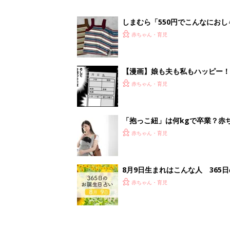
8月9日生まれはこんな人 365
赤ちゃん・育児
1
2
妊娠日数や
妊娠中か