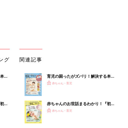
初め
赤ちゃんのお世話まるわかり！『初め
大特
てのひよこクラブ 夏号』〈巻頭大特
赤ちゃん・育児
 お
集〉初めての授乳がうまくいく！ お
ブル
っぱい・ミルクの基本と夏のトラブル
解決テク
たま
赤ちゃんが生まれたら！2冊の「たま
ひよ」
赤ちゃん・育児
アカチャンホンポでたまひよ雑誌を買
2つ
うとポイント10倍【期間限定】
赤ちゃん・育児
たまひよの雑誌
赤ちゃん・育児
小さな軽トラ感覚で大活躍。30kg積
める安定の4輪EV