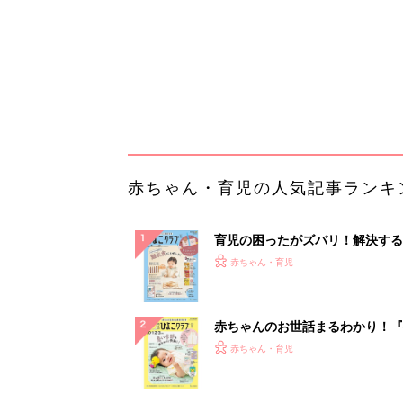
赤ちゃんのお世話まるわかり！『
てのひよこクラブ 夏号』〈巻頭
赤ちゃん・育児
集〉初めての授乳がうまくいく！
っぱい・ミルクの基本と夏のトラ
解決テク
赤ちゃんが生まれたら！2冊の「
ひよ」
赤ちゃん・育児
免許返納後のお買い物に。カゴが
載る4輪シニアカー
PR（BLAZE）
ランキングをもっと見る