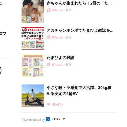
PR（BLAZE）
Recommended by
離乳食はいつから？進め方は？「たまひよ きほんの離
乳食」
授乳の悩みや初めての離乳食作りに役立つ
子育てとお金
につ
妊娠・出産・育児にかかる費用やもらえる補助
金・助成金を解説