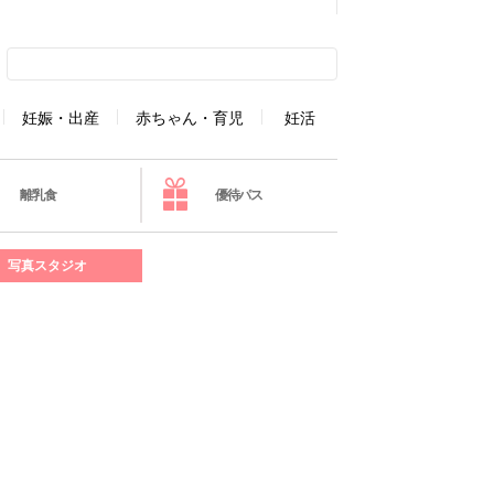
妊娠・出産
赤ちゃん・育児
妊活
離乳食
優待パス
写真スタジオ