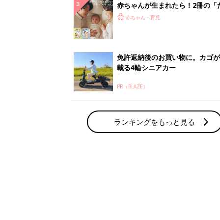
赤ちゃん・育児の人気テーマ
育児日記・マンガ
出産・育児あるあるをマンガで楽しもう
赤ちゃんの病気
赤ちゃんの病気や事故・ケガ、ホームケア
いてまとめました