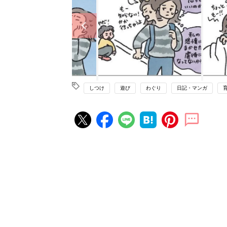
しつけ
遊び
わぐり
日記・マンガ
赤ちゃん・育児の人気記事ランキ
育児の困ったがズバリ！解決する
『ひよこクラブ 秋号』 4カ月～
赤ちゃん・育児
になるまで、育児に役立つ情報が
ぱい！