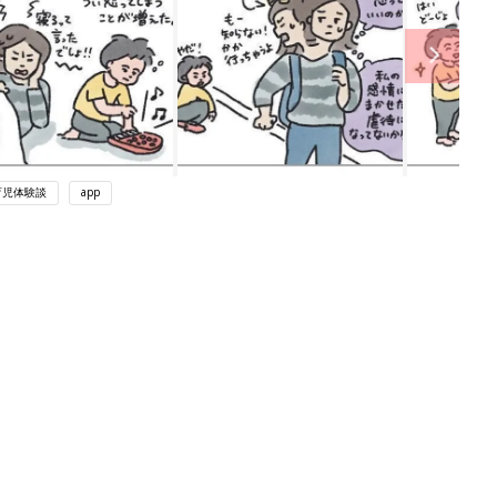
育児体験談
app
ング
関連記事
本
育児の困ったがズバリ！解決する本
2才
『ひよこクラブ 秋号』 4カ月～2才
赤ちゃん・育児
いっ
になるまで、育児に役立つ情報がいっ
ぱい！