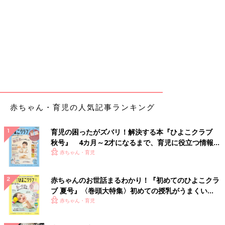
赤ちゃん・育児の人気記事ランキング
育児の困ったがズバリ！解決する本『ひよこクラブ
秋号』 4カ月～2才になるまで、育児に役立つ情報が
いっぱい！
赤ちゃん・育児
赤ちゃんのお世話まるわかり！『初めてのひよこクラ
ブ 夏号』〈巻頭大特集〉初めての授乳がうまくい
く！ おっぱい・ミルクの基本と夏のトラブル 解決テ
赤ちゃん・育児
ク