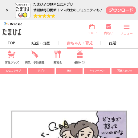
×
内祝い
SHOP
メニュー
TOP
妊娠・出産
赤ちゃん・育児
妊活
育児グッズ
病気・予防接種
離乳食
優待パス
ひよこクラブ
アプリ
SNS
キャンペーン
写真スタジオ