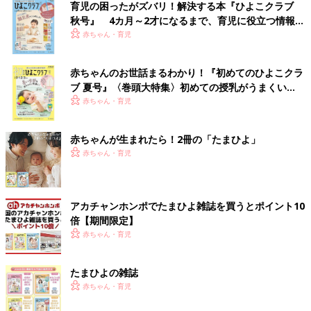
育児の困ったがズバリ！解決する本『ひよこクラブ
秋号』 4カ月～2才になるまで、育児に役立つ情報が
いっぱい！
赤ちゃん・育児
赤ちゃんのお世話まるわかり！『初めてのひよこクラ
ブ 夏号』〈巻頭大特集〉初めての授乳がうまくい
く！ おっぱい・ミルクの基本と夏のトラブル 解決テ
赤ちゃん・育児
ク
赤ちゃんが生まれたら！2冊の「たまひよ」
赤ちゃん・育児
アカチャンホンポでたまひよ雑誌を買うとポイント10
倍【期間限定】
赤ちゃん・育児
たまひよの雑誌
赤ちゃん・育児