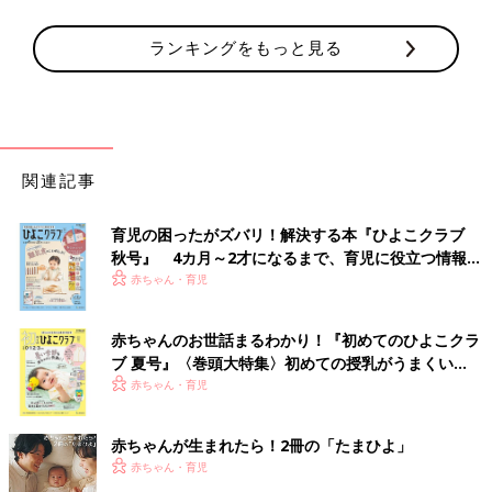
ランキングをもっと見る
関連記事
育児の困ったがズバリ！解決する本『ひよこクラブ
秋号』 4カ月～2才になるまで、育児に役立つ情報が
いっぱい！
赤ちゃん・育児
赤ちゃんのお世話まるわかり！『初めてのひよこクラ
ブ 夏号』〈巻頭大特集〉初めての授乳がうまくい
く！ おっぱい・ミルクの基本と夏のトラブル 解決テ
赤ちゃん・育児
ク
赤ちゃんが生まれたら！2冊の「たまひよ」
赤ちゃん・育児