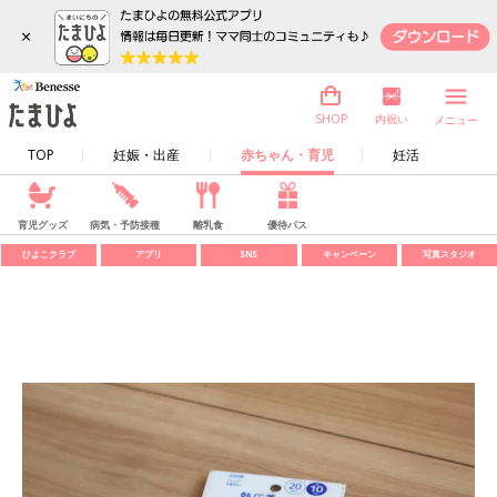
×
内祝い
SHOP
メニュー
TOP
妊娠・出産
赤ちゃん・育児
妊活
育児グッズ
病気・予防接種
離乳食
優待パス
ひよこクラブ
アプリ
SNS
キャンペーン
写真スタジオ