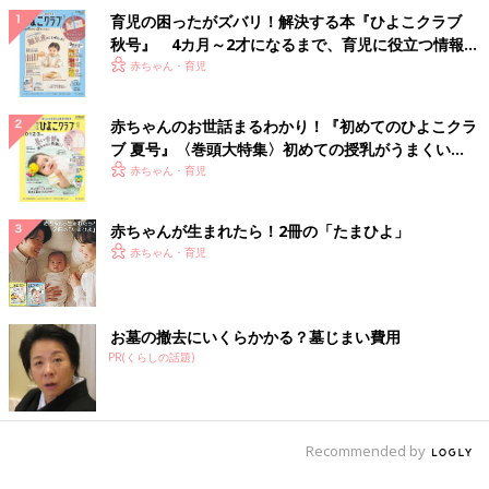
育児の困ったがズバリ！解決する本『ひよこクラブ
秋号』 4カ月～2才になるまで、育児に役立つ情報が
いっぱい！
赤ちゃん・育児
赤ちゃんのお世話まるわかり！『初めてのひよこクラ
ブ 夏号』〈巻頭大特集〉初めての授乳がうまくい
く！ おっぱい・ミルクの基本と夏のトラブル 解決テ
赤ちゃん・育児
ク
赤ちゃんが生まれたら！2冊の「たまひよ」
赤ちゃん・育児
お墓の撤去にいくらかかる？墓じまい費用
PR(くらしの話題)
Recommended by