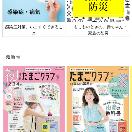
対策、いますぐできるこ
「もしものときの」赤ちゃん・
日本外
と
家族の防災
最新号