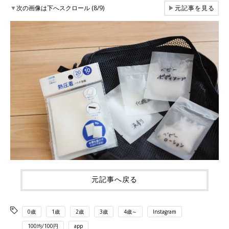
▼
次の画像は下へスクロール (8/9)
▶
元記事を見る
元記事へ戻る
0歳
1歳
2歳
3歳
4歳～
Instagram
100均/100円
app