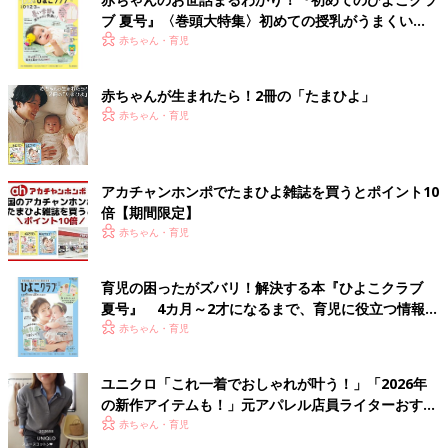
ブ 夏号』〈巻頭大特集〉初めての授乳がうまくい
く！ おっぱい・ミルクの基本と夏のトラブル 解決テ
赤ちゃん・育児
ク
赤ちゃんが生まれたら！2冊の「たまひよ」
赤ちゃん・育児
アカチャンホンポでたまひよ雑誌を買うとポイント10
倍【期間限定】
赤ちゃん・育児
育児の困ったがズバリ！解決する本『ひよこクラブ
夏号』 4カ月～2才になるまで、育児に役立つ情報が
いっぱい！
赤ちゃん・育児
ユニクロ「これ一着でおしゃれが叶う！」「2026年
の新作アイテムも！」元アパレル店員ライターおすす
め★春トップス4選
赤ちゃん・育児