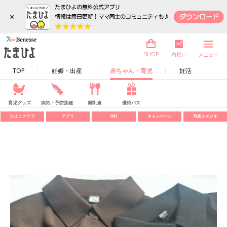
×
内祝い
SHOP
メニュー
TOP
妊娠・出産
赤ちゃん・育児
妊活
育児グッズ
病気・予防接種
離乳食
優待パス
ひよこクラブ
アプリ
SNS
キャンペーン
写真スタジオ