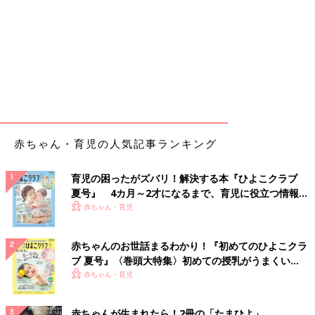
赤ちゃん・育児の人気記事ランキング
育児の困ったがズバリ！解決する本『ひよこクラブ
夏号』 4カ月～2才になるまで、育児に役立つ情報が
いっぱい！
赤ちゃん・育児
赤ちゃんのお世話まるわかり！『初めてのひよこクラ
ブ 夏号』〈巻頭大特集〉初めての授乳がうまくい
く！ おっぱい・ミルクの基本と夏のトラブル 解決テ
赤ちゃん・育児
ク
赤ちゃんが生まれたら！2冊の「たまひよ」