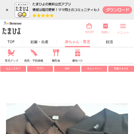
×
内祝い
SHOP
メニュー
TOP
妊娠・出産
赤ちゃん・育児
妊活
育児グッズ
病気・予防接種
離乳食
優待パス
ひよこクラブ
アプリ
SNS
キャンペーン
写真スタジオ