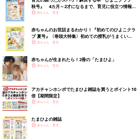
秋号』 4カ月～2才になるまで、育児に役立つ情報が
いっぱい！
赤ちゃん・育児
赤ちゃんのお世話まるわかり！『初めてのひよこクラ
ブ 夏号』〈巻頭大特集〉初めての授乳がうまくい
く！ おっぱい・ミルクの基本と夏のトラブル 解決テ
赤ちゃん・育児
ク
赤ちゃんが生まれたら！2冊の「たまひよ」
赤ちゃん・育児
アカチャンホンポでたまひよ雑誌を買うとポイント10
倍【期間限定】
赤ちゃん・育児
たまひよの雑誌
赤ちゃん・育児