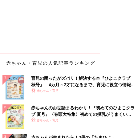
赤ちゃん・育児の人気記事ランキング
育児の困ったがズバリ！解決する本『ひよこクラブ
秋号』 4カ月～2才になるまで、育児に役立つ情報が
いっぱい！
赤ちゃん・育児
赤ちゃんのお世話まるわかり！『初めてのひよこクラ
ブ 夏号』〈巻頭大特集〉初めての授乳がうまくい
く！ おっぱい・ミルクの基本と夏のトラブル 解決テ
赤ちゃん・育児
ク
赤ちゃんが生まれたら！2冊の「たまひよ」