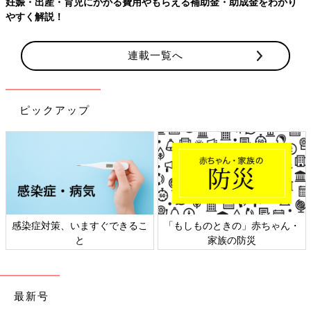
る費用やもらえる補助金・助成金をわかり
連載一覧へ
ピックアップ
すぐできるこ
「もしものときの」赤ちゃん・
日本外来小児科学会
家族の防災
ト検討会
最新号