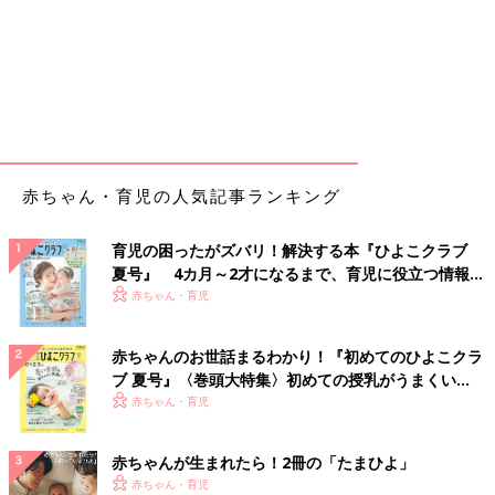
赤ちゃん・育児の人気記事ランキング
育児の困ったがズバリ！解決する本『ひよこクラブ
夏号』 4カ月～2才になるまで、育児に役立つ情報が
いっぱい！
赤ちゃん・育児
赤ちゃんのお世話まるわかり！『初めてのひよこクラ
ブ 夏号』〈巻頭大特集〉初めての授乳がうまくい
く！ おっぱい・ミルクの基本と夏のトラブル 解決テ
赤ちゃん・育児
ク
赤ちゃんが生まれたら！2冊の「たまひよ」
赤ちゃん・育児