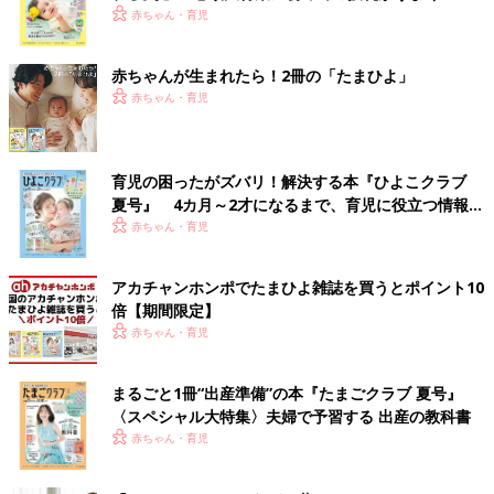
く！ おっぱい・ミルクの基本と夏のトラブル 解決テ
赤ちゃん・育児
ク
赤ちゃんが生まれたら！2冊の「たまひよ」
赤ちゃん・育児
育児の困ったがズバリ！解決する本『ひよこクラブ
夏号』 4カ月～2才になるまで、育児に役立つ情報が
いっぱい！
赤ちゃん・育児
アカチャンホンポでたまひよ雑誌を買うとポイント10
倍【期間限定】
赤ちゃん・育児
まるごと1冊“出産準備”の本『たまごクラブ 夏号』
〈スペシャル大特集〉夫婦で予習する 出産の教科書
赤ちゃん・育児