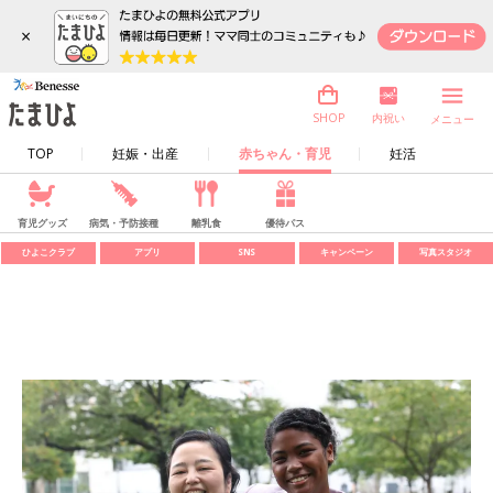
×
内祝い
SHOP
メニュー
TOP
妊娠・出産
赤ちゃん・育児
妊活
育児グッズ
病気・予防接種
離乳食
優待パス
ひよこクラブ
アプリ
SNS
キャンペーン
写真スタジオ