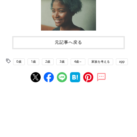
元記事へ戻る
0歳
1歳
2歳
3歳
4歳～
家族を考える
app