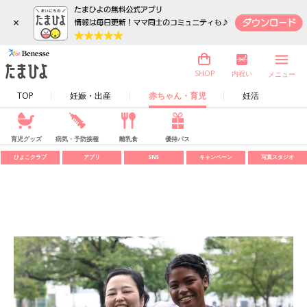
×
内祝い
SHOP
メニュー
TOP
妊娠・出産
赤ちゃん・育児
妊活
育児グッズ
病気・予防接種
離乳食
優待パス
ひよこクラブ
アプリ
SNS
キャンペーン
写真スタジオ