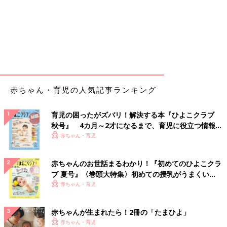
赤ちゃん・育児の人気記事ランキング
育児の困ったがズバリ！解決する本『ひよこクラブ
秋号』 4カ月～2才になるまで、育児に役立つ情報が
いっぱい！
赤ちゃん・育児
赤ちゃんのお世話まるわかり！『初めてのひよこクラ
ブ 夏号』〈巻頭大特集〉初めての授乳がうまくい
く！ おっぱい・ミルクの基本と夏のトラブル 解決テ
赤ちゃん・育児
ク
赤ちゃんが生まれたら！2冊の「たまひよ」
赤ちゃん・育児