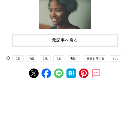
元記事へ戻る
0歳
1歳
2歳
3歳
4歳～
家族を考える
app