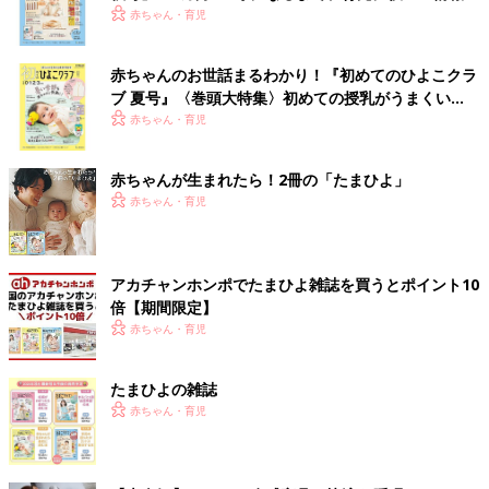
いっぱい！
赤ちゃん・育児
赤ちゃんのお世話まるわかり！『初めてのひよこクラ
ブ 夏号』〈巻頭大特集〉初めての授乳がうまくい
く！ おっぱい・ミルクの基本と夏のトラブル 解決テ
赤ちゃん・育児
ク
赤ちゃんが生まれたら！2冊の「たまひよ」
赤ちゃん・育児
アカチャンホンポでたまひよ雑誌を買うとポイント10
倍【期間限定】
赤ちゃん・育児
たまひよの雑誌
赤ちゃん・育児