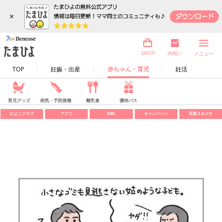
×
内祝い
SHOP
メニュー
TOP
妊娠・出産
赤ちゃん・育児
妊活
育児グッズ
病気・予防接種
離乳食
優待パス
ひよこクラブ
アプリ
SNS
キャンペーン
写真スタジオ