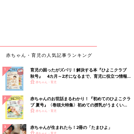
赤ちゃん・育児の人気記事ランキング
育児の困ったがズバリ！解決する本『ひよこクラブ
秋号』 4カ月～2才になるまで、育児に役立つ情報が
いっぱい！
赤ちゃん・育児
赤ちゃんのお世話まるわかり！『初めてのひよこクラ
ブ 夏号』〈巻頭大特集〉初めての授乳がうまくい
く！ おっぱい・ミルクの基本と夏のトラブル 解決テ
赤ちゃん・育児
ク
赤ちゃんが生まれたら！2冊の「たまひよ」
赤ちゃん・育児