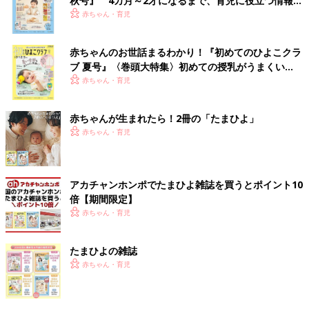
秋号』 4カ月～2才になるまで、育児に役立つ情報が
いっぱい！
赤ちゃん・育児
赤ちゃんのお世話まるわかり！『初めてのひよこクラ
ブ 夏号』〈巻頭大特集〉初めての授乳がうまくい
く！ おっぱい・ミルクの基本と夏のトラブル 解決テ
赤ちゃん・育児
ク
赤ちゃんが生まれたら！2冊の「たまひよ」
赤ちゃん・育児
アカチャンホンポでたまひよ雑誌を買うとポイント10
倍【期間限定】
赤ちゃん・育児
たまひよの雑誌
赤ちゃん・育児