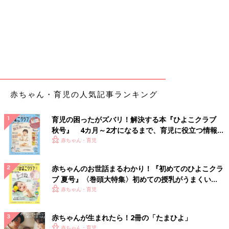
赤ちゃん・育児の人気記事ランキング
育児の困ったがズバリ！解決する本『ひよこクラブ
秋号』 4カ月～2才になるまで、育児に役立つ情報が
いっぱい！
赤ちゃん・育児
赤ちゃんのお世話まるわかり！『初めてのひよこクラ
ブ 夏号』〈巻頭大特集〉初めての授乳がうまくい
く！ おっぱい・ミルクの基本と夏のトラブル 解決テ
赤ちゃん・育児
ク
赤ちゃんが生まれたら！2冊の「たまひよ」
赤ちゃん・育児