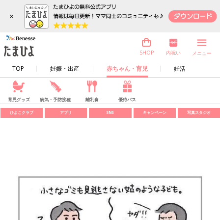
×
内祝い
SHOP
メニュー
TOP
妊娠・出産
赤ちゃん・育児
妊活
育児グッズ
病気・予防接種
離乳食
優待パス
ひよこクラブ
アプリ
SNS
キャンペーン
写真スタジオ