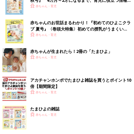
秋号』 4カ月～2才になるまで、育児に役立つ情報が
いっぱい！
赤ちゃん・育児
赤ちゃんのお世話まるわかり！『初めてのひよこクラ
ブ 夏号』〈巻頭大特集〉初めての授乳がうまくい
く！ おっぱい・ミルクの基本と夏のトラブル 解決テ
赤ちゃん・育児
ク
赤ちゃんが生まれたら！2冊の「たまひよ」
赤ちゃん・育児
アカチャンホンポでたまひよ雑誌を買うとポイント10
倍【期間限定】
赤ちゃん・育児
たまひよの雑誌
赤ちゃん・育児