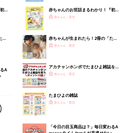
初め
赤ちゃんのお世話まるわかり！『初め
大特
てのひよこクラブ 夏号』〈巻頭大特
赤ちゃん・育児
 お
集〉初めての授乳がうまくいく！ お
ブル
っぱい・ミルクの基本と夏のトラブル
解決テク
たま
赤ちゃんが生まれたら！2冊の「たま
ひよ」
赤ちゃん・育児
アカチャンホンポでたまひよ雑誌を買
るA
うとポイント10倍【期間限定】
赤ちゃん・育児
い
たまひよの雑誌
赤ちゃん・育児
「今日の目玉商品は？」毎日変わるA
mazonタイムセールが見逃せない