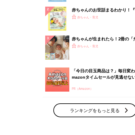
赤ちゃんのお世話まるわかり！『
てのひよこクラブ 夏号』〈巻頭
赤ちゃん・育児
集〉初めての授乳がうまくいく！
っぱい・ミルクの基本と夏のトラ
解決テク
赤ちゃんが生まれたら！2冊の「
ひよ」
赤ちゃん・育児
「今日の目玉商品は？」毎日変わ
mazonタイムセールが見逃せな
PR（Amazon）
ランキングをもっと見る