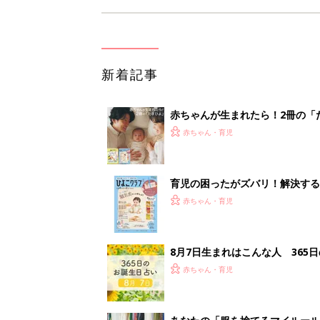
新着記事
赤ちゃんが生まれたら！2冊の「
赤ちゃん・育児
育児の困ったがズバリ！解決する
つ情報がいっぱい！
赤ちゃん・育児
8月7日生まれはこんな人 365
赤ちゃん・育児