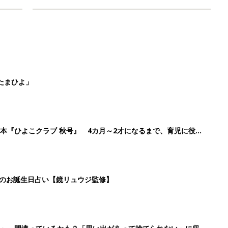
たまひよ」
本『ひよこクラブ 秋号』 4カ月～2才になるまで、育児に役立
日のお誕生日占い【鏡リュウジ監修】