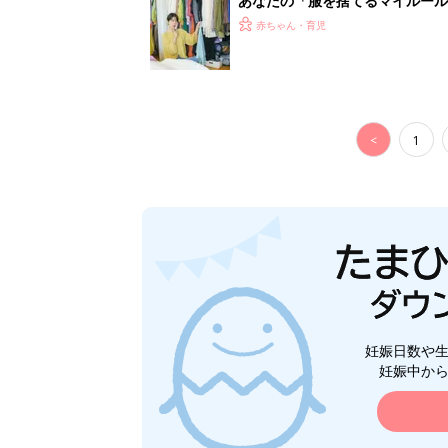
あなたの「服を捨てるマイルー
スタイリストが喝！
赤ちゃん・育児
<
1
妊娠日数や
妊娠中か