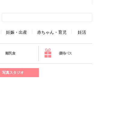
妊娠・出産
赤ちゃん・育児
妊活
離乳食
優待パス
写真スタジオ