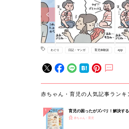
わぐり
日記・マンガ
育児体験談
app
赤ちゃん・育児の人気記事ランキ
育児の困ったがズバリ！解決する
『ひよこクラブ 秋号』 4カ月～
赤ちゃん・育児
になるまで、育児に役立つ情報が
ぱい！