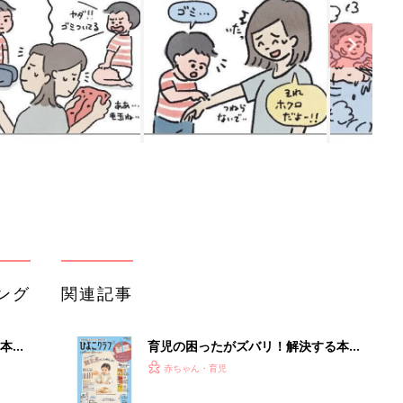
ング
関連記事
本
育児の困ったがズバリ！解決する本
2才
『ひよこクラブ 秋号』 4カ月～2才
赤ちゃん・育児
いっ
になるまで、育児に役立つ情報がいっ
ぱい！