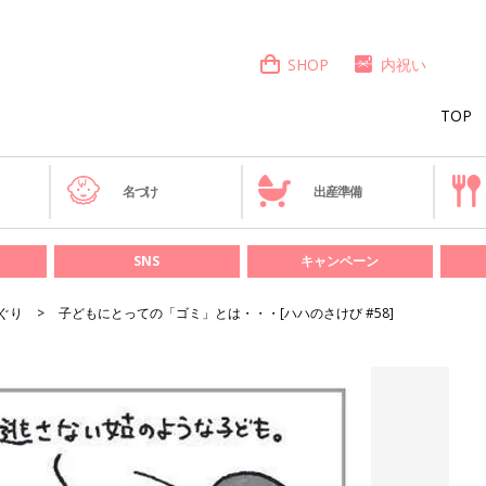
SHOP
内祝い
TOP
き
名づけ
出産準備
SNS
キャンペーン
ぐり
子どもにとっての「ゴミ」とは・・・[ハハのさけび #58]