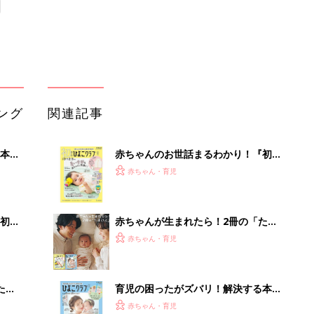
ング
関連記事
本
赤ちゃんのお世話まるわかり！『初め
2才
てのひよこクラブ 夏号』〈巻頭大特
赤ちゃん・育児
いっ
集〉初めての授乳がうまくいく！ お
っぱい・ミルクの基本と夏のトラブル
解決テク
初め
赤ちゃんが生まれたら！2冊の「たま
大特
ひよ」
赤ちゃん・育児
 お
ブル
たま
育児の困ったがズバリ！解決する本
『ひよこクラブ 夏号』 4カ月～2才
赤ちゃん・育児