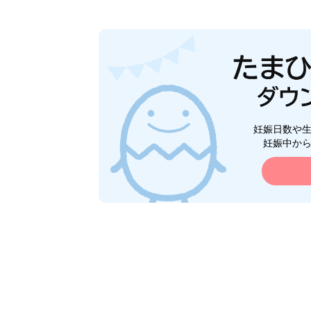
妊娠日数や
妊娠中か