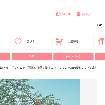
SHOP
内祝い
TOP
き
名づけ
出産準備
SNS
キャンペーン
残そう！「マタニティ写真を可愛く撮るコツ」ママのための撮影レシピvol.7