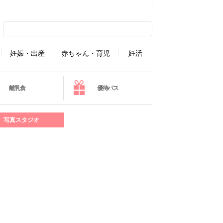
妊娠・出産
赤ちゃん・育児
妊活
離乳食
優待パス
写真スタジオ