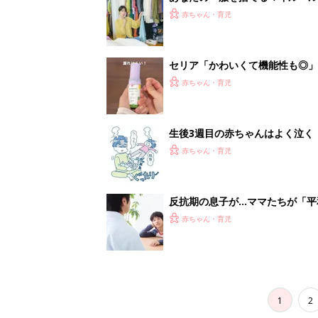
スタイリストが喝！
赤ちゃん・育児
セリア「かわいくて機能性も◎」
赤ちゃん・育児
生後3週目の赤ちゃんはよく泣く
って本当？【専門家】
赤ちゃん・育児
反抗期の息子が...ママたちが「
赤ちゃん・育児
1
2