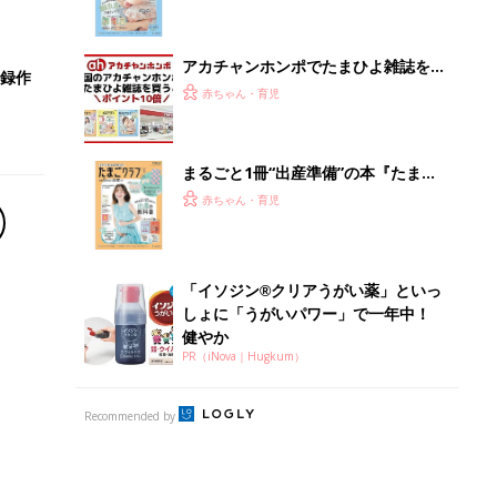
になるまで、育児に役立つ情報がいっ
ぱい！
アカチャンホンポでたまひよ雑誌を買
事録作
うとポイント10倍【期間限定】
赤ちゃん・育児
まるごと1冊“出産準備”の本『たまご
クラブ 夏号』〈スペシャル大特集〉
赤ちゃん・育児
夫婦で予習する 出産の教科書
「イソジン®クリアうがい薬」といっ
しょに「うがいパワー」で一年中！
健やか
PR（iNova｜Hugkum）
Recommended by