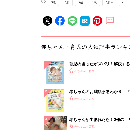
0歳
1歳
2歳
3歳
4歳～
app
赤ちゃん・育児の人気記事ランキ
育児の困ったがズバリ！解決する
『ひよこクラブ 夏号』 4カ月～
赤ちゃん・育児
になるまで、育児に役立つ情報が
ぱい！
赤ちゃんのお世話まるわかり！『
てのひよこクラブ 夏号』〈巻頭
赤ちゃん・育児
集〉初めての授乳がうまくいく！
っぱい・ミルクの基本と夏のトラ
解決テク
赤ちゃんが生まれたら！2冊の「
ひよ」
赤ちゃん・育児