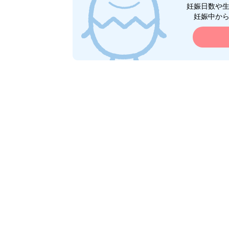
妊娠日数や
妊娠中か