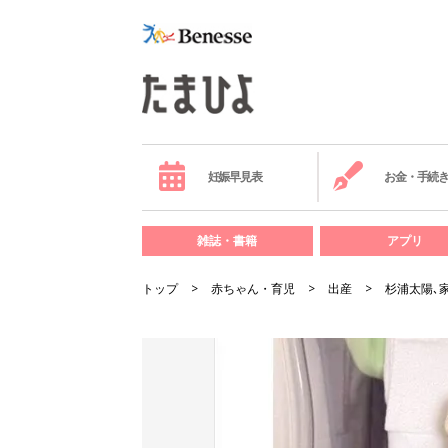
妊娠早見表
お金・手続
雑誌・書籍
アプリ
トップ
赤ちゃん・育児
出産
杉浦太陽､