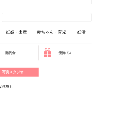
妊娠・出産
赤ちゃん・育児
妊活
離乳食
優待パス
写真スタジオ
な体験も