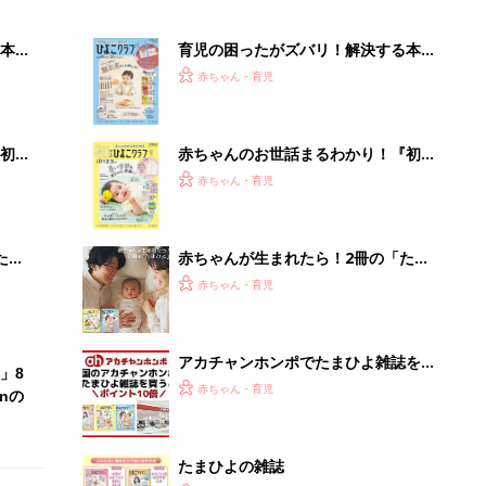
本
育児の困ったがズバリ！解決する本
2才
『ひよこクラブ 秋号』 4カ月～2才
赤ちゃん・育児
いっ
になるまで、育児に役立つ情報がいっ
ぱい！
初め
赤ちゃんのお世話まるわかり！『初め
大特
てのひよこクラブ 夏号』〈巻頭大特
赤ちゃん・育児
 お
集〉初めての授乳がうまくいく！ お
ブル
っぱい・ミルクの基本と夏のトラブル
解決テク
たま
赤ちゃんが生まれたら！2冊の「たま
ひよ」
赤ちゃん・育児
アカチャンホンポでたまひよ雑誌を買
」8
うとポイント10倍【期間限定】
赤ちゃん・育児
nの
たまひよの雑誌