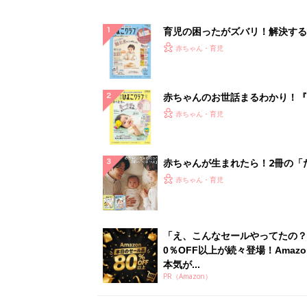
育児の困ったがズバリ！解決する
『ひよこクラブ 秋号』 4カ月～
赤ちゃん・育児
になるまで、育児に役立つ情報が
ぱい！
赤ちゃんのお世話まるわかり！『
てのひよこクラブ 夏号』〈巻頭
赤ちゃん・育児
集〉初めての授乳がうまくいく！
っぱい・ミルクの基本と夏のトラ
解決テク
赤ちゃんが生まれたら！2冊の「
ひよ」
赤ちゃん・育児
「え、こんなセールやってたの？
0％OFF以上が続々登場！Amazo
本気が...
PR（Amazon）