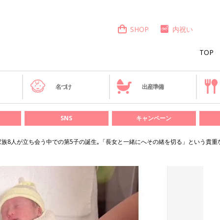
SHOP
内祝い
TOP
き
名づけ
出産準備
SNS
キャンペーン
家族8人が立ち会う中での第5子の誕生｡「長女と一緒にへその緒を切る」という貴重