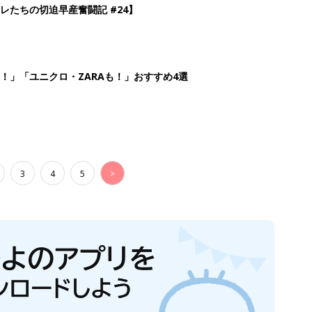
レたちの切迫早産奮闘記 #24】
！」「ユニクロ・ZARAも！」おすすめ4選
3
4
5
>