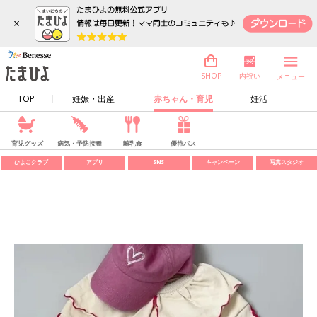
×
内祝い
SHOP
メニュー
TOP
妊娠・出産
赤ちゃん・育児
妊活
育児グッズ
病気・予防接種
離乳食
優待パス
ひよこクラブ
アプリ
SNS
キャンペーン
写真スタジオ