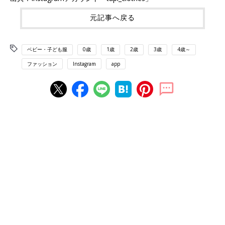
元記事へ戻る
ベビー・子ども服
0歳
1歳
2歳
3歳
4歳～
ファッション
Instagram
app