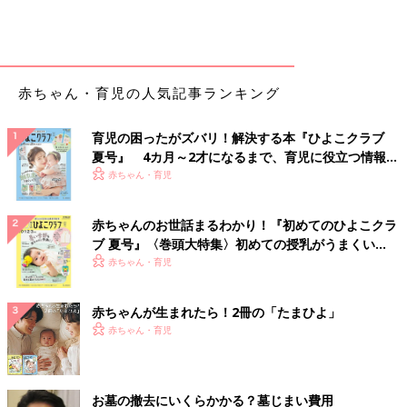
赤ちゃん・育児の人気記事ランキング
育児の困ったがズバリ！解決する本『ひよこクラブ
夏号』 4カ月～2才になるまで、育児に役立つ情報が
いっぱい！
赤ちゃん・育児
赤ちゃんのお世話まるわかり！『初めてのひよこクラ
ブ 夏号』〈巻頭大特集〉初めての授乳がうまくい
く！ おっぱい・ミルクの基本と夏のトラブル 解決テ
赤ちゃん・育児
ク
赤ちゃんが生まれたら！2冊の「たまひよ」
赤ちゃん・育児
お墓の撤去にいくらかかる？墓じまい費用