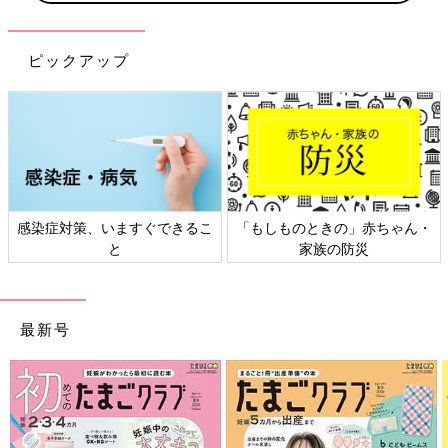
ピックアップ
日本外来小児科学会リーフレッ
六星占術 細木かおりさんの人生
ト検討会
相談
最新号