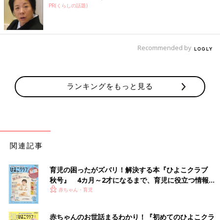
PR(くらしの話題)
Recommended by
ランキングをもっと見る
関連記事
育児の困ったがズバリ！解決する本『ひよこクラブ
秋号』 4カ月～2才になるまで、育児に役立つ情報が
いっぱい！
赤ちゃん・育児
赤ちゃんのお世話まるわかり！『初めてのひよこクラ