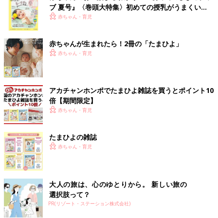
ブ 夏号』〈巻頭大特集〉初めての授乳がうまくい
く！ おっぱい・ミルクの基本と夏のトラブル 解決テ
赤ちゃん・育児
ク
赤ちゃんが生まれたら！2冊の「たまひよ」
赤ちゃん・育児
アカチャンホンポでたまひよ雑誌を買うとポイント10
倍【期間限定】
赤ちゃん・育児
たまひよの雑誌
赤ちゃん・育児
大人の旅は、心のゆとりから。 新しい旅の
選択肢って？
PR(リゾート・ステーション株式会社)