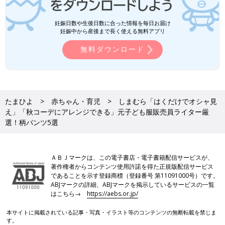
妊娠日数や生後日数に合った情報を毎日お届け
妊娠中から産後まで長く使える無料アプリ
無料ダウンロード
たまひよ
赤ちゃん・育児
しまむら「はくだけでオシャ見
え」「秋コーデにアレンジできる」元子ども服販売員ライター厳
選！柄パンツ5選
ＡＢＪマークは、この電子書店・電子書籍配信サービスが、
著作権者からコンテンツ使用許諾を得た正規版配信サービス
であることを示す登録商標（登録番号 第11091000号）です。
ABJマークの詳細、ABJマークを掲示しているサービスの一覧
はこちら→
https://aebs.or.jp/
本サイトに掲載されている記事・写真・イラスト等のコンテンツの無断転載を禁じま
す。