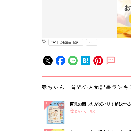
365日のお誕生日占い
app
赤ちゃん・育児の人気記事ランキ
育児の困ったがズバリ！解決する
『ひよこクラブ 秋号』 4カ月～
赤ちゃん・育児
になるまで、育児に役立つ情報が
ぱい！