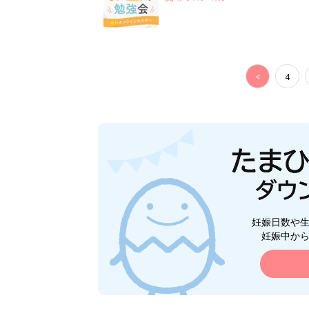
<
4
妊娠日数や
妊娠中か