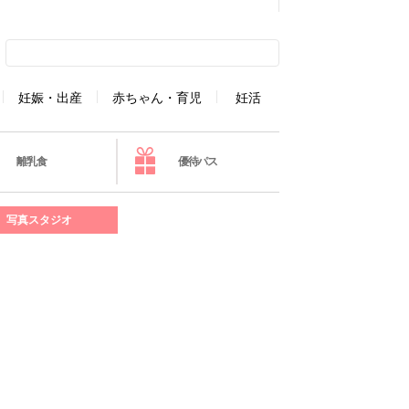
妊娠・出産
赤ちゃん・育児
妊活
離乳食
優待パス
写真スタジオ