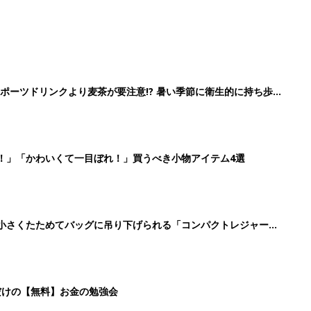
ポーツドリンクより麦茶が要注意!? 暑い季節に衛生的に持ち歩
】
！」「かわいくて一目ぼれ！」買うべき小物アイテム4選
に！小さくたためてバッグに吊り下げられる「コンパクトレジャーシ
だけの【無料】お金の勉強会