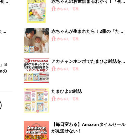
初め
赤ちゃんのお世話まるわかり！『初め
大特
てのひよこクラブ 夏号』〈巻頭大特
赤ちゃん・育児
 お
集〉初めての授乳がうまくいく！ お
ブル
っぱい・ミルクの基本と夏のトラブル
解決テク
たま
赤ちゃんが生まれたら！2冊の「たま
ひよ」
赤ちゃん・育児
アカチャンホンポでたまひよ雑誌を買
」8
うとポイント10倍【期間限定】
赤ちゃん・育児
nの
たまひよの雑誌
赤ちゃん・育児
【毎日変わる】Amazonタイムセール
が見逃せない！