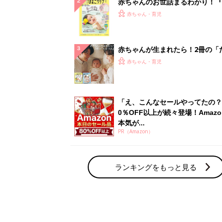
赤ちゃんのお世話まるわかり！『
てのひよこクラブ 夏号』〈巻頭
赤ちゃん・育児
集〉初めての授乳がうまくいく！
っぱい・ミルクの基本と夏のトラ
解決テク
赤ちゃんが生まれたら！2冊の「
ひよ」
赤ちゃん・育児
「え、こんなセールやってたの？
0％OFF以上が続々登場！Amazo
本気が...
PR（Amazon）
ランキングをもっと見る