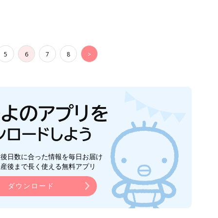
5
6
7
8
>
生後日数に合った情報を毎日お届け
ら産後まで長く使える無料アプリ
ダウンロード