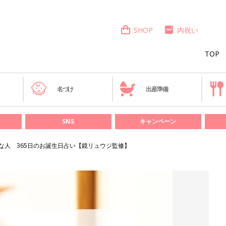
SHOP
内祝い
TOP
き
名づけ
出産準備
SNS
キャンペーン
んな人 365日のお誕生日占い【鏡リュウジ監修】