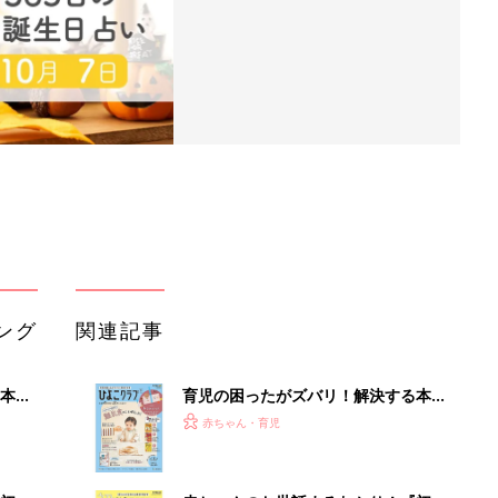
ング
関連記事
本
育児の困ったがズバリ！解決する本
2才
『ひよこクラブ 秋号』 4カ月～2才
赤ちゃん・育児
いっ
になるまで、育児に役立つ情報がいっ
ぱい！