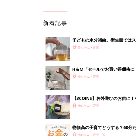
新着記事
子どもの水分補給。衛生面ではス
く3つのコツとは？【専門家監修
赤ちゃん・育児
H＆М「セールでお買い得価格に
赤ちゃん・育児
【3COINS】お外遊びのお供
ート」
赤ちゃん・育児
物価高の子育てどうする？60分
赤ちゃん・育児