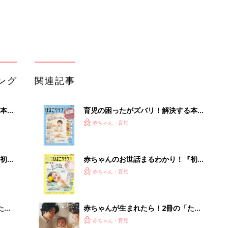
ング
関連記事
本
育児の困ったがズバリ！解決する本
2才
『ひよこクラブ 秋号』 4カ月～2才
赤ちゃん・育児
いっ
になるまで、育児に役立つ情報がいっ
ぱい！
初め
赤ちゃんのお世話まるわかり！『初め
大特
てのひよこクラブ 夏号』〈巻頭大特
赤ちゃん・育児
 お
集〉初めての授乳がうまくいく！ お
ブル
っぱい・ミルクの基本と夏のトラブル
解決テク
たま
赤ちゃんが生まれたら！2冊の「たま
ひよ」
赤ちゃん・育児