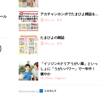
アカチャンホンポでたまひよ雑誌を買
セール
うとポイント10倍【期間限定】
赤ちゃん・育児
たまひよの雑誌
赤ちゃん・育児
「イソジン®クリアうがい薬」といっ
しょに「うがいパワー」で一年中！
健やか
PR（iNova｜Hugkum）
Recommended by