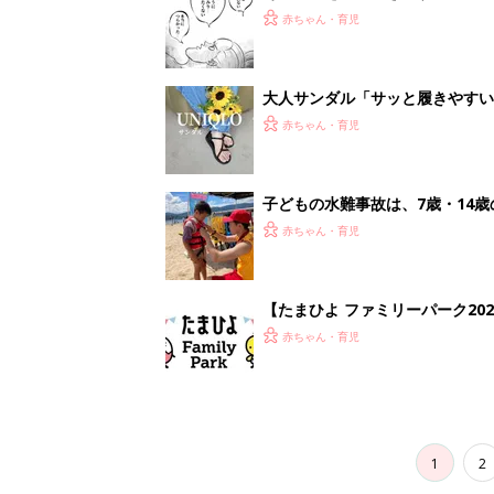
赤ちゃん・育児
大人サンダル「サッと履きやすい
赤ちゃん・育児
子どもの水難事故は、7歳・14
まねく【専門家】
赤ちゃん・育児
【たまひよ ファミリーパーク20
赤ちゃん・育児
1
2