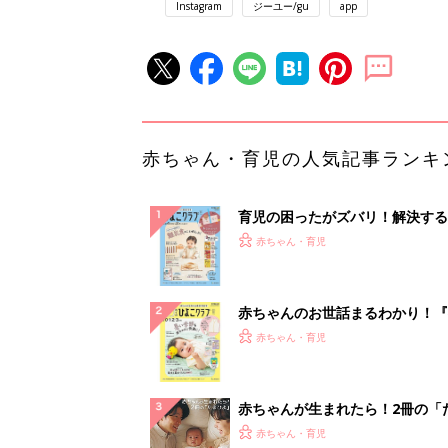
Instagram
ジーユー/gu
app
赤ちゃん・育児の人気記事ランキ
育児の困ったがズバリ！解決する
『ひよこクラブ 秋号』 4カ月～
赤ちゃん・育児
になるまで、育児に役立つ情報が
ぱい！
赤ちゃんのお世話まるわかり！『
てのひよこクラブ 夏号』〈巻頭
赤ちゃん・育児
集〉初めての授乳がうまくいく！
っぱい・ミルクの基本と夏のトラ
解決テク
赤ちゃんが生まれたら！2冊の「
ひよ」
赤ちゃん・育児