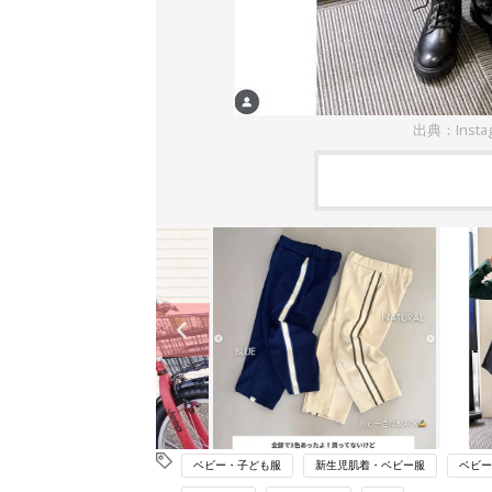
出典：Insta
ベビー・子ども服
新生児肌着・ベビー服
ベビー