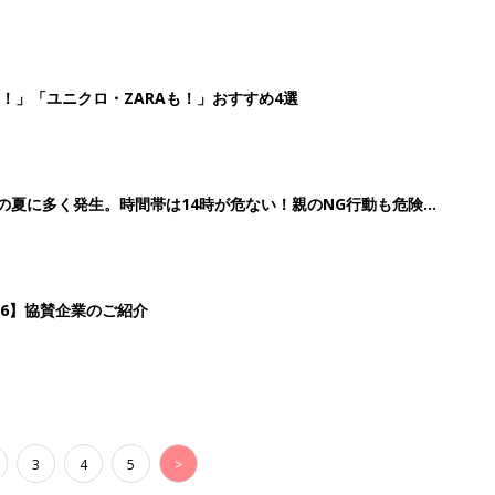
！」「ユニクロ・ZARAも！」おすすめ4選
歳の夏に多く発生。時間帯は14時が危ない！親のNG行動も危険を
26】協賛企業のご紹介
3
4
5
>