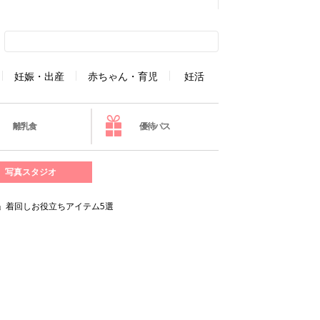
妊娠・出産
赤ちゃん・育児
妊活
離乳食
優待パス
写真スタジオ
」着回しお役立ちアイテム5選