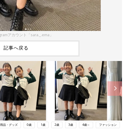
gramアカウント「sara._.ema」
記事へ戻る
用品・グッズ
0歳
1歳
2歳
3歳
4歳～
ファッション