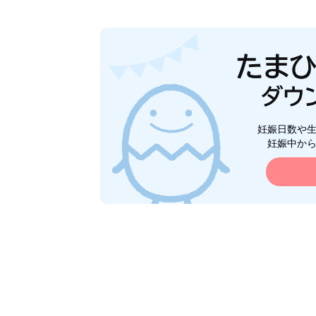
妊娠日数や
妊娠中か