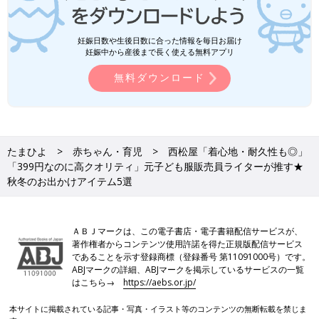
妊娠日数や生後日数に合った情報を毎日お届け
妊娠中から産後まで長く使える無料アプリ
無料ダウンロード
たまひよ
赤ちゃん・育児
西松屋「着心地・耐久性も◎」
「399円なのに高クオリティ」元子ども服販売員ライターが推す★
秋冬のお出かけアイテム5選
ＡＢＪマークは、この電子書店・電子書籍配信サービスが、
著作権者からコンテンツ使用許諾を得た正規版配信サービス
であることを示す登録商標（登録番号 第11091000号）です。
ABJマークの詳細、ABJマークを掲示しているサービスの一覧
はこちら→
https://aebs.or.jp/
本サイトに掲載されている記事・写真・イラスト等のコンテンツの無断転載を禁じま