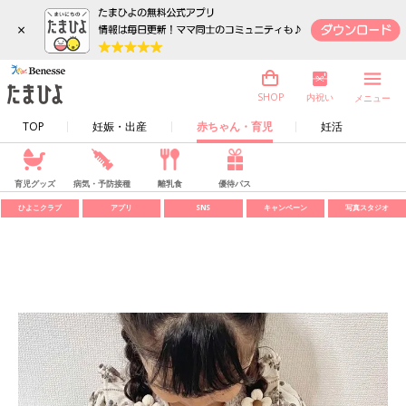
×
内祝い
SHOP
メニュー
TOP
妊娠・出産
赤ちゃん・育児
妊活
育児グッズ
病気・予防接種
離乳食
優待パス
ひよこクラブ
アプリ
SNS
キャンペーン
写真スタジオ