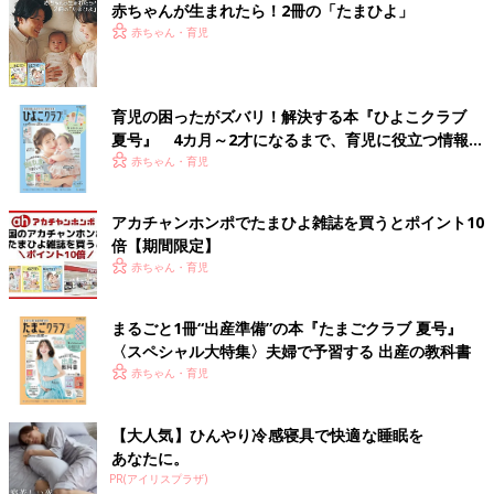
赤ちゃんが生まれたら！2冊の「たまひよ」
赤ちゃん・育児
育児の困ったがズバリ！解決する本『ひよこクラブ
夏号』 4カ月～2才になるまで、育児に役立つ情報が
いっぱい！
赤ちゃん・育児
アカチャンホンポでたまひよ雑誌を買うとポイント10
倍【期間限定】
赤ちゃん・育児
まるごと1冊“出産準備”の本『たまごクラブ 夏号』
〈スペシャル大特集〉夫婦で予習する 出産の教科書
赤ちゃん・育児
【大人気】ひんやり冷感寝具で快適な睡眠を
あなたに。
PR(アイリスプラザ)