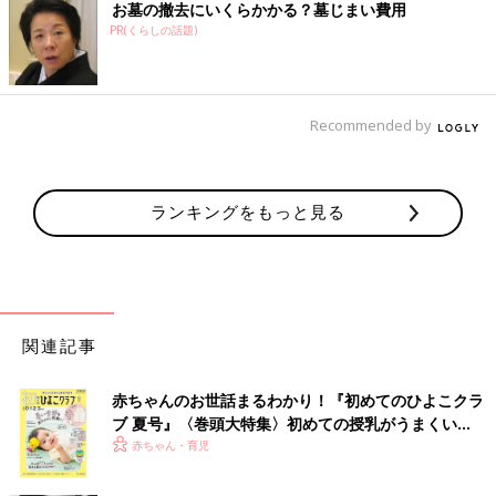
お墓の撤去にいくらかかる？墓じまい費用
PR(くらしの話題)
Recommended by
ランキングをもっと見る
関連記事
赤ちゃんのお世話まるわかり！『初めてのひよこクラ
ブ 夏号』〈巻頭大特集〉初めての授乳がうまくい
く！ おっぱい・ミルクの基本と夏のトラブル 解決テ
赤ちゃん・育児
ク