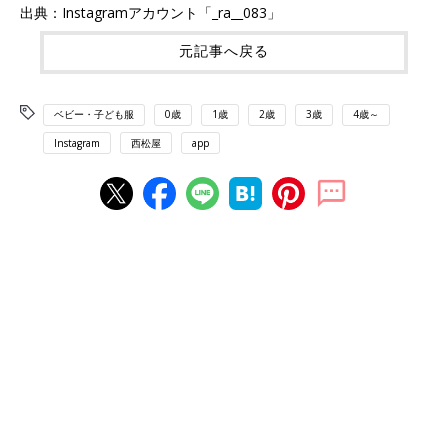
出典：Instagramアカウント「_ra__083」
元記事へ戻る
ベビー・子ども服
0歳
1歳
2歳
3歳
4歳～
Instagram
西松屋
app