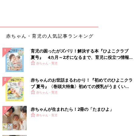
赤ちゃん・育児の人気記事ランキング
育児の困ったがズバリ！解決する本『ひよこクラブ
夏号』 4カ月～2才になるまで、育児に役立つ情報が
いっぱい！
赤ちゃん・育児
赤ちゃんのお世話まるわかり！『初めてのひよこクラ
ブ 夏号』〈巻頭大特集〉初めての授乳がうまくい
く！ おっぱい・ミルクの基本と夏のトラブル 解決テ
赤ちゃん・育児
ク
赤ちゃんが生まれたら！2冊の「たまひよ」
赤ちゃん・育児