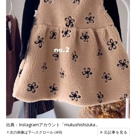
出典：Instagramアカウント「mukushishizuka」
▼
次の画像は下へスクロール (4/6)
▶
元記事を見る