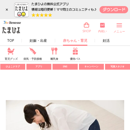
×
内祝い
SHOP
メニュー
TOP
妊娠・出産
赤ちゃん・育児
妊活
育児グッズ
病気・予防接種
離乳食
優待パス
ひよこクラブ
アプリ
SNS
キャンペーン
写真スタジオ