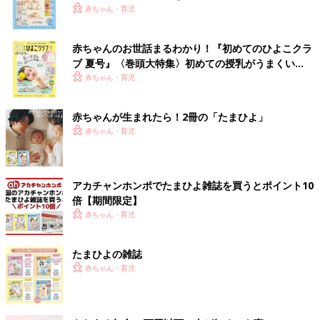
いっぱい！
赤ちゃん・育児
赤ちゃんのお世話まるわかり！『初めてのひよこクラ
ブ 夏号』〈巻頭大特集〉初めての授乳がうまくい
く！ おっぱい・ミルクの基本と夏のトラブル 解決テ
赤ちゃん・育児
ク
赤ちゃんが生まれたら！2冊の「たまひよ」
赤ちゃん・育児
アカチャンホンポでたまひよ雑誌を買うとポイント10
倍【期間限定】
赤ちゃん・育児
たまひよの雑誌
赤ちゃん・育児