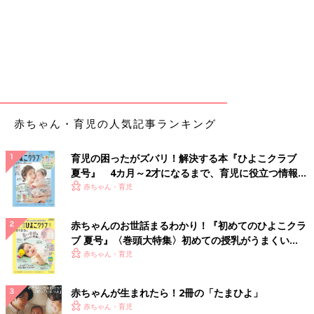
赤ちゃん・育児の人気記事ランキング
育児の困ったがズバリ！解決する本『ひよこクラブ
夏号』 4カ月～2才になるまで、育児に役立つ情報が
いっぱい！
赤ちゃん・育児
赤ちゃんのお世話まるわかり！『初めてのひよこクラ
ブ 夏号』〈巻頭大特集〉初めての授乳がうまくい
く！ おっぱい・ミルクの基本と夏のトラブル 解決テ
赤ちゃん・育児
ク
赤ちゃんが生まれたら！2冊の「たまひよ」
赤ちゃん・育児