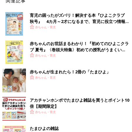
関連記事
育児の困ったがズバリ！解決する本『ひよこクラブ
秋号』 4カ月～2才になるまで、育児に役立つ情報が
いっぱい！
赤ちゃん・育児
赤ちゃんのお世話まるわかり！『初めてのひよこクラ
ブ 夏号』〈巻頭大特集〉初めての授乳がうまくい
く！ おっぱい・ミルクの基本と夏のトラブル 解決テ
赤ちゃん・育児
ク
赤ちゃんが生まれたら！2冊の「たまひよ」
赤ちゃん・育児
アカチャンホンポでたまひよ雑誌を買うとポイント10
倍【期間限定】
赤ちゃん・育児
たまひよの雑誌