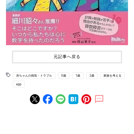
元記事へ戻る
赤ちゃんの病気・トラブル
0歳
1歳
2歳
家族を考える
app