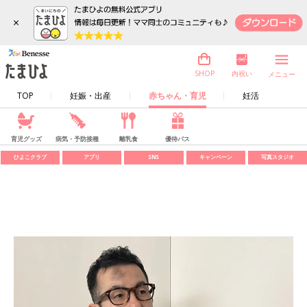
×
内祝い
SHOP
メニュー
TOP
妊娠・出産
赤ちゃん・育児
妊活
育児グッズ
病気・予防接種
離乳食
優待パス
ひよこクラブ
アプリ
SNS
キャンペーン
写真スタジオ