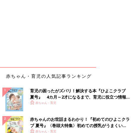
赤ちゃん・育児の人気記事ランキング
育児の困ったがズバリ！解決する本『ひよこクラブ
夏号』 4カ月～2才になるまで、育児に役立つ情報が
いっぱい！
赤ちゃん・育児
赤ちゃんのお世話まるわかり！『初めてのひよこクラ
ブ 夏号』〈巻頭大特集〉初めての授乳がうまくい
く！ おっぱい・ミルクの基本と夏のトラブル 解決テ
赤ちゃん・育児