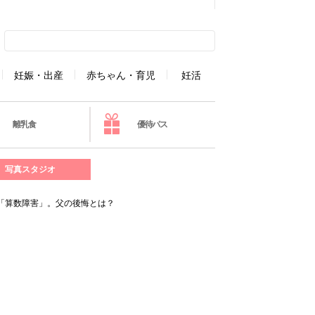
妊娠・出産
赤ちゃん・育児
妊活
離乳食
優待パス
写真スタジオ
た「算数障害」。父の後悔とは？