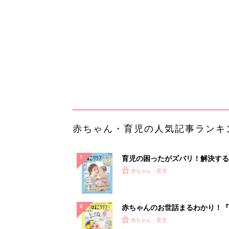
『ひよこクラブ 夏号』 4カ月～
赤ちゃん・育児
になるまで、育児に役立つ情報が
ぱい！
赤ちゃんのお世話まるわかり！『
てのひよこクラブ 夏号』〈巻頭
赤ちゃん・育児
集〉初めての授乳がうまくいく！
っぱい・ミルクの基本と夏のトラ
解決テク
赤ちゃんが生まれたら！2冊の「
ひよ」
赤ちゃん・育児
モノが捨てられずに困っていた里
が、新たに「買ったもの」は？
PR（UR都市機構）
ランキングをもっと見る