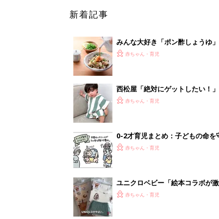
ユニクロベビー「絵本コラボが激
5選
赤ちゃん・育児
<
4
妊娠日数や
妊娠中か