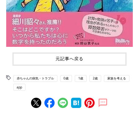
元記事へ戻る
赤ちゃんの病気・トラブル
0歳
1歳
2歳
家族を考える
app