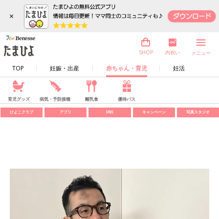
×
内祝い
SHOP
メニュー
TOP
妊娠・出産
赤ちゃん・育児
妊活
育児グッズ
病気・予防接種
離乳食
優待パス
ひよこクラブ
アプリ
SNS
キャンペーン
写真スタジオ