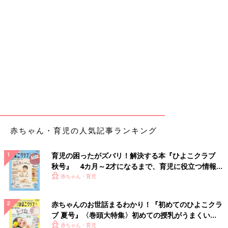
赤ちゃん・育児の人気記事ランキング
育児の困ったがズバリ！解決する本『ひよこクラブ
秋号』 4カ月～2才になるまで、育児に役立つ情報が
いっぱい！
赤ちゃん・育児
赤ちゃんのお世話まるわかり！『初めてのひよこクラ
ブ 夏号』〈巻頭大特集〉初めての授乳がうまくい
く！ おっぱい・ミルクの基本と夏のトラブル 解決テ
赤ちゃん・育児