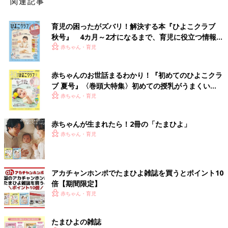
関連記事
育児の困ったがズバリ！解決する本『ひよこクラブ
秋号』 4カ月～2才になるまで、育児に役立つ情報が
いっぱい！
赤ちゃん・育児
赤ちゃんのお世話まるわかり！『初めてのひよこクラ
ブ 夏号』〈巻頭大特集〉初めての授乳がうまくい
く！ おっぱい・ミルクの基本と夏のトラブル 解決テ
赤ちゃん・育児
ク
赤ちゃんが生まれたら！2冊の「たまひよ」
赤ちゃん・育児
アカチャンホンポでたまひよ雑誌を買うとポイント10
倍【期間限定】
赤ちゃん・育児
たまひよの雑誌