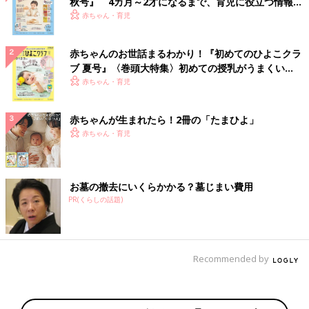
秋号』 4カ月～2才になるまで、育児に役立つ情報が
いっぱい！
赤ちゃん・育児
赤ちゃんのお世話まるわかり！『初めてのひよこクラ
ブ 夏号』〈巻頭大特集〉初めての授乳がうまくい
く！ おっぱい・ミルクの基本と夏のトラブル 解決テ
赤ちゃん・育児
ク
赤ちゃんが生まれたら！2冊の「たまひよ」
赤ちゃん・育児
お墓の撤去にいくらかかる？墓じまい費用
PR(くらしの話題)
Recommended by