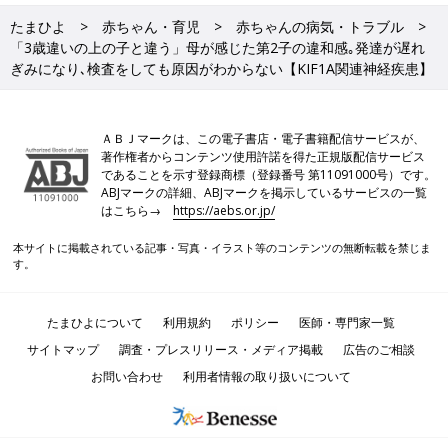
たまひよ
赤ちゃん・育児
赤ちゃんの病気・トラブル
「3歳違いの上の子と違う」母が感じた第2子の違和感｡発達が遅れ
ぎみになり､検査をしても原因がわからない【KIF1A関連神経疾患】
ＡＢＪマークは、この電子書店・電子書籍配信サービスが、
著作権者からコンテンツ使用許諾を得た正規版配信サービス
であることを示す登録商標（登録番号 第11091000号）です。
ABJマークの詳細、ABJマークを掲示しているサービスの一覧
はこちら→
https://aebs.or.jp/
本サイトに掲載されている記事・写真・イラスト等のコンテンツの無断転載を禁じま
す。
たまひよについて
利用規約
ポリシー
医師・専門家一覧
サイトマップ
調査・プレスリリース・メディア掲載
広告のご相談
お問い合わせ
利用者情報の取り扱いについて