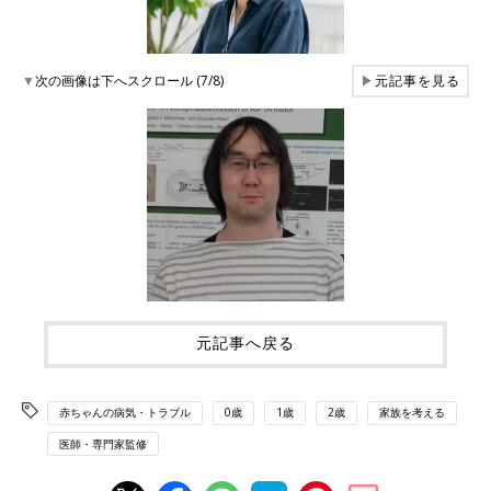
▼
次の画像は下へスクロール (7/8)
▶
元記事を見る
元記事へ戻る
赤ちゃんの病気・トラブル
0歳
1歳
2歳
家族を考える
医師・専門家監修