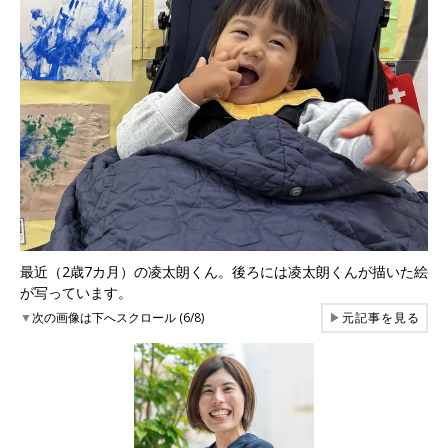
最近（2歳7カ月）の凌太朗くん。後ろには凌太朗くんが描いた絵
が写っています。
▼
次の画像は下へスクロール (6/8)
▶
元記事を見る