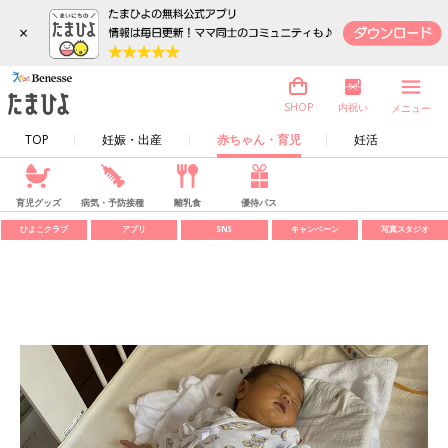
×
内祝い
SHOP
メニュー
TOP
妊娠・出産
赤ちゃん・育児
妊活
育児グッズ
病気・予防接種
離乳食
優待パス
ひよこクラブ
アプリ
SNS
キャンペーン
写真スタジオ