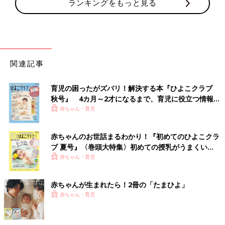
ランキングをもっと見る
関連記事
育児の困ったがズバリ！解決する本『ひよこクラブ
秋号』 4カ月～2才になるまで、育児に役立つ情報が
いっぱい！
赤ちゃん・育児
赤ちゃんのお世話まるわかり！『初めてのひよこクラ
ブ 夏号』〈巻頭大特集〉初めての授乳がうまくい
く！ おっぱい・ミルクの基本と夏のトラブル 解決テ
赤ちゃん・育児
ク
赤ちゃんが生まれたら！2冊の「たまひよ」
赤ちゃん・育児