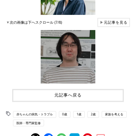
▼
次の画像は下へスクロール (7/8)
▶
元記事を見る
元記事へ戻る
赤ちゃんの病気・トラブル
0歳
1歳
2歳
家族を考える
医師・専門家監修