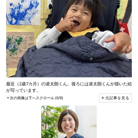
最近（2歳7カ月）の凌太朗くん。後ろには凌太朗くんが描いた絵
が写っています。
▼
次の画像は下へスクロール (6/8)
▶
元記事を見る