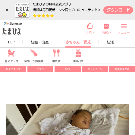
×
内祝い
SHOP
メニュー
TOP
妊娠・出産
赤ちゃん・育児
妊活
育児グッズ
病気・予防接種
離乳食
優待パス
ひよこクラブ
アプリ
SNS
キャンペーン
写真スタジオ