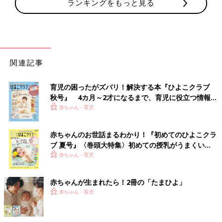
ランキングをもっと見る
関連記事
育児の困ったがズバリ！解決する本『ひよこクラブ
秋号』 4カ月～2才になるまで、育児に役立つ情報が
いっぱい！
赤ちゃん・育児
赤ちゃんのお世話まるわかり！『初めてのひよこクラ
ブ 夏号』〈巻頭大特集〉初めての授乳がうまくい
く！ おっぱい・ミルクの基本と夏のトラブル 解決テ
赤ちゃん・育児
ク
赤ちゃんが生まれたら！2冊の「たまひよ」
赤ちゃん・育児