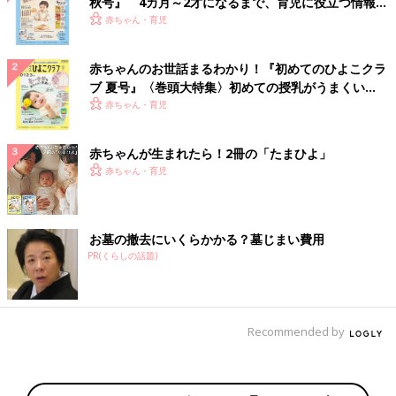
秋号』 4カ月～2才になるまで、育児に役立つ情報が
いっぱい！
赤ちゃん・育児
赤ちゃんのお世話まるわかり！『初めてのひよこクラ
ブ 夏号』〈巻頭大特集〉初めての授乳がうまくい
く！ おっぱい・ミルクの基本と夏のトラブル 解決テ
赤ちゃん・育児
ク
赤ちゃんが生まれたら！2冊の「たまひよ」
赤ちゃん・育児
お墓の撤去にいくらかかる？墓じまい費用
PR(くらしの話題)
Recommended by