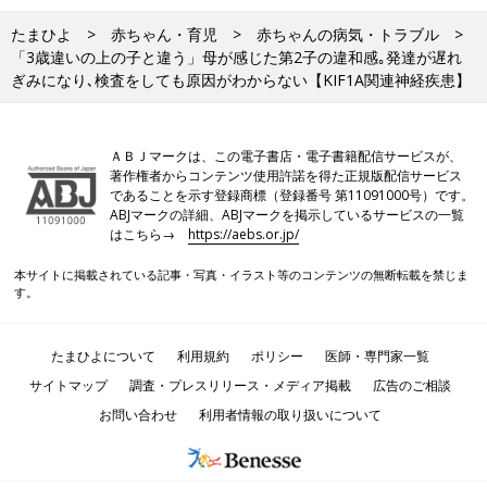
たまひよ
赤ちゃん・育児
赤ちゃんの病気・トラブル
「3歳違いの上の子と違う」母が感じた第2子の違和感｡発達が遅れ
ぎみになり､検査をしても原因がわからない【KIF1A関連神経疾患】
ＡＢＪマークは、この電子書店・電子書籍配信サービスが、
著作権者からコンテンツ使用許諾を得た正規版配信サービス
であることを示す登録商標（登録番号 第11091000号）です。
ABJマークの詳細、ABJマークを掲示しているサービスの一覧
はこちら→
https://aebs.or.jp/
本サイトに掲載されている記事・写真・イラスト等のコンテンツの無断転載を禁じま
す。
たまひよについて
利用規約
ポリシー
医師・専門家一覧
サイトマップ
調査・プレスリリース・メディア掲載
広告のご相談
お問い合わせ
利用者情報の取り扱いについて