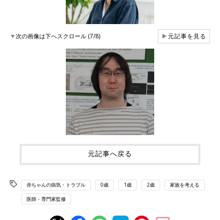
▼
次の画像は下へスクロール (7/8)
▶
元記事を見る
元記事へ戻る
赤ちゃんの病気・トラブル
0歳
1歳
2歳
家族を考える
医師・専門家監修