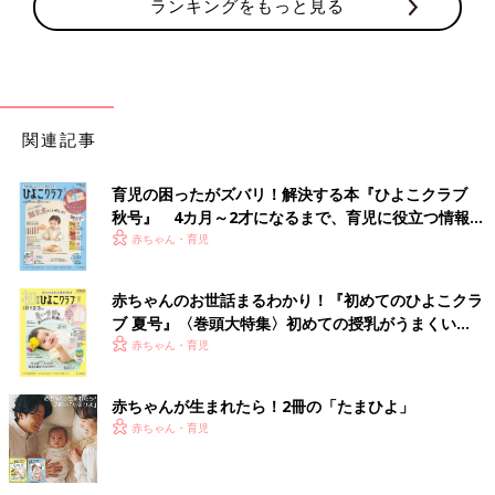
ランキングをもっと見る
関連記事
育児の困ったがズバリ！解決する本『ひよこクラブ
秋号』 4カ月～2才になるまで、育児に役立つ情報が
いっぱい！
赤ちゃん・育児
赤ちゃんのお世話まるわかり！『初めてのひよこクラ
ブ 夏号』〈巻頭大特集〉初めての授乳がうまくい
く！ おっぱい・ミルクの基本と夏のトラブル 解決テ
赤ちゃん・育児
ク
赤ちゃんが生まれたら！2冊の「たまひよ」
赤ちゃん・育児