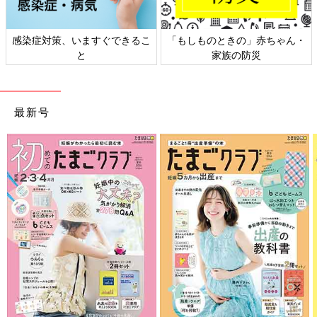
すぐできるこ
「もしものときの」赤ちゃん・
日本外来小児科学会
家族の防災
ト検討会
最新号