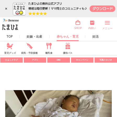
×
内祝い
SHOP
メニュー
TOP
妊娠・出産
赤ちゃん・育児
妊活
育児グッズ
病気・予防接種
離乳食
優待パス
ひよこクラブ
アプリ
SNS
キャンペーン
写真スタジオ