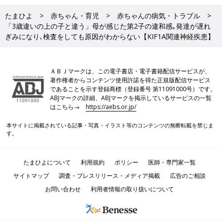
たまひよ
赤ちゃん・育児
赤ちゃんの病気・トラブル
「3歳違いの上の子と違う」母が感じた第2子の違和感｡発達が遅れ
ぎみになり､検査をしても原因がわからない【KIF1A関連神経疾患】
ＡＢＪマークは、この電子書店・電子書籍配信サービスが、
著作権者からコンテンツ使用許諾を得た正規版配信サービス
であることを示す登録商標（登録番号 第11091000号）です。
ABJマークの詳細、ABJマークを掲示しているサービスの一覧
はこちら→
https://aebs.or.jp/
本サイトに掲載されている記事・写真・イラスト等のコンテンツの無断転載を禁じま
す。
たまひよについて
利用規約
ポリシー
医師・専門家一覧
サイトマップ
調査・プレスリリース・メディア掲載
広告のご相談
お問い合わせ
利用者情報の取り扱いについて