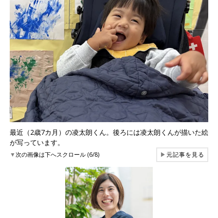
最近（2歳7カ月）の凌太朗くん。後ろには凌太朗くんが描いた絵
が写っています。
▼
次の画像は下へスクロール (6/8)
▶
元記事を見る