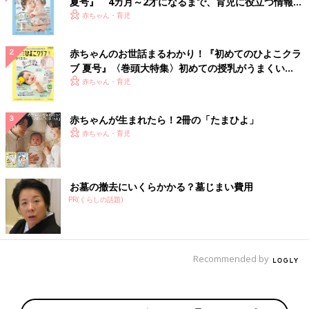
夏号』 4カ月～2才になるまで、育児に役立つ情報が
いっぱい！
赤ちゃん・育児
赤ちゃんのお世話まるわかり！『初めてのひよこクラ
ブ 夏号』〈巻頭大特集〉初めての授乳がうまくい
く！ おっぱい・ミルクの基本と夏のトラブル 解決テ
赤ちゃん・育児
ク
赤ちゃんが生まれたら！2冊の「たまひよ」
赤ちゃん・育児
お墓の撤去にいくらかかる？墓じまい費用
PR(くらしの話題)
Recommended by