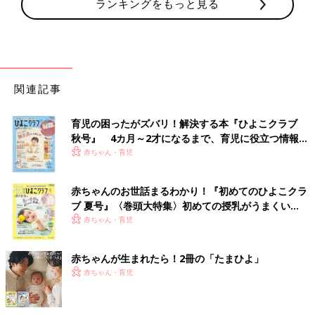
ランキングをもっと見る
関連記事
育児の困ったがズバリ！解決する本『ひよこクラブ
秋号』 4カ月～2才になるまで、育児に役立つ情報が
いっぱい！
赤ちゃん・育児
赤ちゃんのお世話まるわかり！『初めてのひよこクラ
ブ 夏号』〈巻頭大特集〉初めての授乳がうまくい
く！ おっぱい・ミルクの基本と夏のトラブル 解決テ
赤ちゃん・育児
ク
赤ちゃんが生まれたら！2冊の「たまひよ」
赤ちゃん・育児