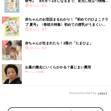
秋号』 4カ月～2才になるまで、育児に役立つ情報が
いっぱい！
赤ちゃん・育児
赤ちゃんのお世話まるわかり！『初めてのひよこクラ
ブ 夏号』〈巻頭大特集〉初めての授乳がうまくい
く！ おっぱい・ミルクの基本と夏のトラブル 解決テ
赤ちゃん・育児
ク
赤ちゃんが生まれたら！2冊の「たまひよ」
赤ちゃん・育児
お墓の撤去にいくらかかる？墓じまい費用
PR(くらしの話題)
Recommended by