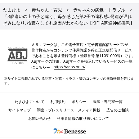
たまひよ
赤ちゃん・育児
赤ちゃんの病気・トラブル
「3歳違いの上の子と違う」母が感じた第2子の違和感｡発達が遅れ
ぎみになり､検査をしても原因がわからない【KIF1A関連神経疾患】
ＡＢＪマークは、この電子書店・電子書籍配信サービスが、
著作権者からコンテンツ使用許諾を得た正規版配信サービス
であることを示す登録商標（登録番号 第11091000号）です。
ABJマークの詳細、ABJマークを掲示しているサービスの一覧
はこちら→
https://aebs.or.jp/
本サイトに掲載されている記事・写真・イラスト等のコンテンツの無断転載を禁じま
す。
たまひよについて
利用規約
ポリシー
医師・専門家一覧
サイトマップ
調査・プレスリリース・メディア掲載
広告のご相談
お問い合わせ
利用者情報の取り扱いについて