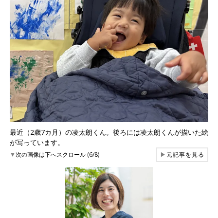
最近（2歳7カ月）の凌太朗くん。後ろには凌太朗くんが描いた絵
が写っています。
▼
次の画像は下へスクロール (6/8)
▶
元記事を見る