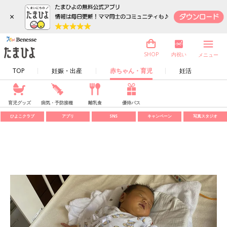
×
内祝い
SHOP
メニュー
TOP
妊娠・出産
赤ちゃん・育児
妊活
育児グッズ
病気・予防接種
離乳食
優待パス
ひよこクラブ
アプリ
SNS
キャンペーン
写真スタジオ