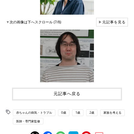
▼
次の画像は下へスクロール (7/8)
▶
元記事を見る
元記事へ戻る
赤ちゃんの病気・トラブル
0歳
1歳
2歳
家族を考える
医師・専門家監修