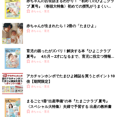
赤ちゃんのお世話まるわかり！『初めてのひよこクラ
ブ 夏号』〈巻頭大特集〉初めての授乳がうまくい
く！ おっぱい・ミルクの基本と夏のトラブル 解決テ
赤ちゃん・育児
ク
赤ちゃんが生まれたら！2冊の「たまひよ」
赤ちゃん・育児
育児の困ったがズバリ！解決する本『ひよこクラブ
夏号』 4カ月～2才になるまで、育児に役立つ情報が
いっぱい！
赤ちゃん・育児
アカチャンホンポでたまひよ雑誌を買うとポイント10
倍【期間限定】
赤ちゃん・育児
まるごと1冊“出産準備”の本『たまごクラブ 夏号』
〈スペシャル大特集〉夫婦で予習する 出産の教科書
赤ちゃん・育児