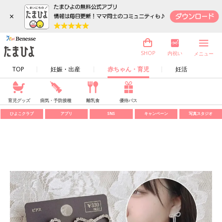
×
内祝い
SHOP
メニュー
TOP
妊娠・出産
赤ちゃん・育児
妊活
育児グッズ
病気・予防接種
離乳食
優待パス
ひよこクラブ
アプリ
SNS
キャンペーン
写真スタジオ