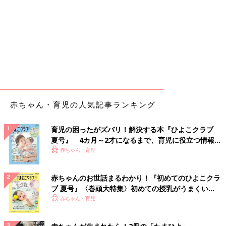
赤ちゃん・育児の人気記事ランキング
育児の困ったがズバリ！解決する本『ひよこクラブ
夏号』 4カ月～2才になるまで、育児に役立つ情報が
いっぱい！
赤ちゃん・育児
赤ちゃんのお世話まるわかり！『初めてのひよこクラ
ブ 夏号』〈巻頭大特集〉初めての授乳がうまくい
く！ おっぱい・ミルクの基本と夏のトラブル 解決テ
赤ちゃん・育児
ク