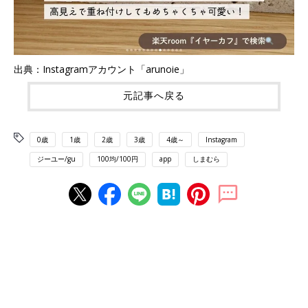
出典：Instagramアカウント「arunoie」
元記事へ戻る
0歳
1歳
2歳
3歳
4歳～
Instagram
ジーユー/gu
100均/100円
app
しまむら