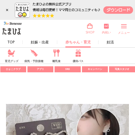
×
内祝い
SHOP
メニュー
TOP
妊娠・出産
赤ちゃん・育児
妊活
育児グッズ
病気・予防接種
離乳食
優待パス
ひよこクラブ
アプリ
SNS
キャンペーン
写真スタジオ