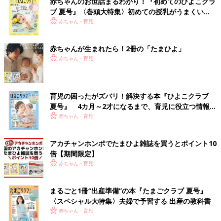
赤ちゃんのお世話まるわかり！『初めてのひよこクラ
ブ 夏号』〈巻頭大特集〉初めての授乳がうまくい
く！ おっぱい・ミルクの基本と夏のトラブル 解決テ
赤ちゃん・育児
ク
赤ちゃんが生まれたら！2冊の「たまひよ」
赤ちゃん・育児
育児の困ったがズバリ！解決する本『ひよこクラブ
夏号』 4カ月～2才になるまで、育児に役立つ情報が
いっぱい！
赤ちゃん・育児
アカチャンホンポでたまひよ雑誌を買うとポイント10
倍【期間限定】
赤ちゃん・育児
まるごと1冊“出産準備”の本『たまごクラブ 夏号』
〈スペシャル大特集〉夫婦で予習する 出産の教科書
赤ちゃん・育児