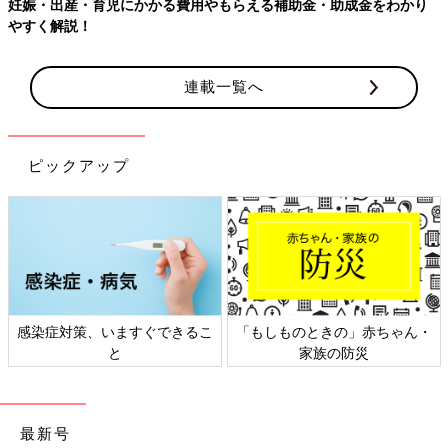
もらえる補助金・助成金をわかり
【ワクチン接種できるものも】妊
連載一覧へ
ピックアップ
きるこ
「もしものときの」赤ちゃん・
日本外来小児科学会リーフ
家族の防災
ト検討会
最新号