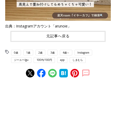
出典：Instagramアカウント「arunoie」
元記事へ戻る
0歳
1歳
2歳
3歳
4歳～
Instagram
ジーユー/gu
100均/100円
app
しまむら