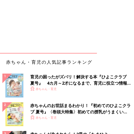
赤ちゃん・育児の人気記事ランキング
育児の困ったがズバリ！解決する本『ひよこクラブ
夏号』 4カ月～2才になるまで、育児に役立つ情報が
いっぱい！
赤ちゃん・育児
赤ちゃんのお世話まるわかり！『初めてのひよこクラ
ブ 夏号』〈巻頭大特集〉初めての授乳がうまくい
く！ おっぱい・ミルクの基本と夏のトラブル 解決テ
赤ちゃん・育児
ク