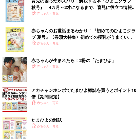
育児の困ったがズバリ！解決する本『ひよこクラブ
秋号』 4カ月～2才になるまで、育児に役立つ情報が
いっぱい！
赤ちゃん・育児
赤ちゃんのお世話まるわかり！『初めてのひよこクラ
ブ 夏号』〈巻頭大特集〉初めての授乳がうまくい
く！ おっぱい・ミルクの基本と夏のトラブル 解決テ
赤ちゃん・育児
ク
赤ちゃんが生まれたら！2冊の「たまひよ」
赤ちゃん・育児
アカチャンホンポでたまひよ雑誌を買うとポイント10
倍【期間限定】
赤ちゃん・育児
たまひよの雑誌
赤ちゃん・育児