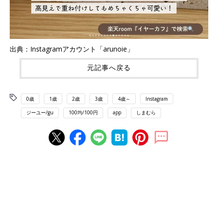
出典：Instagramアカウント「arunoie」
元記事へ戻る
0歳
1歳
2歳
3歳
4歳～
Instagram
ジーユー/gu
100均/100円
app
しまむら