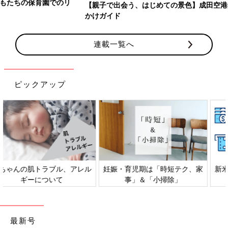
【親子で出会う、はじめての景色】成田空港から広がる親子のおで
かけガイド
連載一覧へ
ピックアップ
妊娠・育児期は「時短テク、家
新米ママ・パパ向け「マネー講
事」＆「小掃除」
座」
最新号