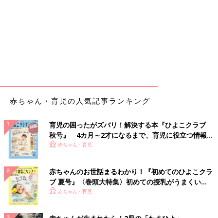
赤ちゃん・育児の人気記事ランキング
育児の困ったがズバリ！解決する本『ひよこクラブ
秋号』 4カ月～2才になるまで、育児に役立つ情報が
いっぱい！
赤ちゃん・育児
赤ちゃんのお世話まるわかり！『初めてのひよこクラ
ブ 夏号』〈巻頭大特集〉初めての授乳がうまくい
く！ おっぱい・ミルクの基本と夏のトラブル 解決テ
赤ちゃん・育児
ク