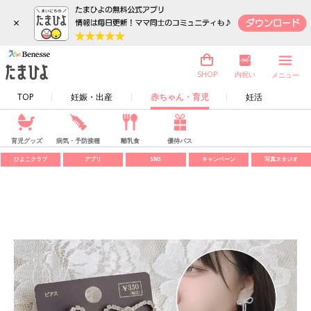
×
内祝い
SHOP
メニュー
TOP
妊娠・出産
赤ちゃん・育児
妊活
育児グッズ
病気・予防接種
離乳食
優待パス
ひよこクラブ
アプリ
SNS
キャンペーン
写真スタジオ