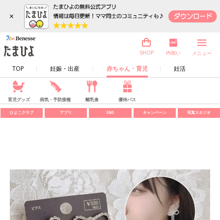
×
内祝い
SHOP
メニュー
TOP
妊娠・出産
赤ちゃん・育児
妊活
育児グッズ
病気・予防接種
離乳食
優待パス
ひよこクラブ
アプリ
SNS
キャンペーン
写真スタジオ