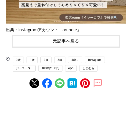
出典：Instagramアカウント「arunoie」
元記事へ戻る
0歳
1歳
2歳
3歳
4歳～
Instagram
ジーユー/gu
100均/100円
app
しまむら