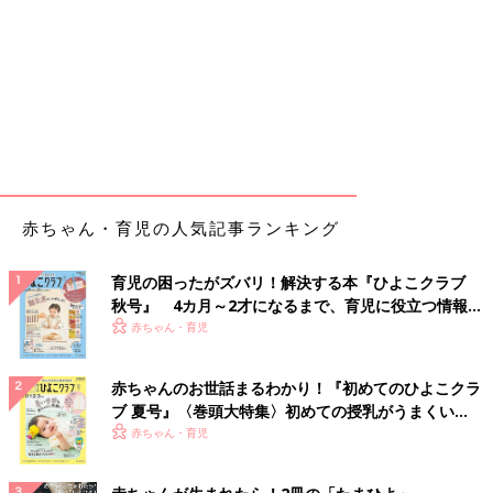
赤ちゃん・育児の人気記事ランキング
育児の困ったがズバリ！解決する本『ひよこクラブ
秋号』 4カ月～2才になるまで、育児に役立つ情報が
いっぱい！
赤ちゃん・育児
赤ちゃんのお世話まるわかり！『初めてのひよこクラ
ブ 夏号』〈巻頭大特集〉初めての授乳がうまくい
く！ おっぱい・ミルクの基本と夏のトラブル 解決テ
赤ちゃん・育児
ク