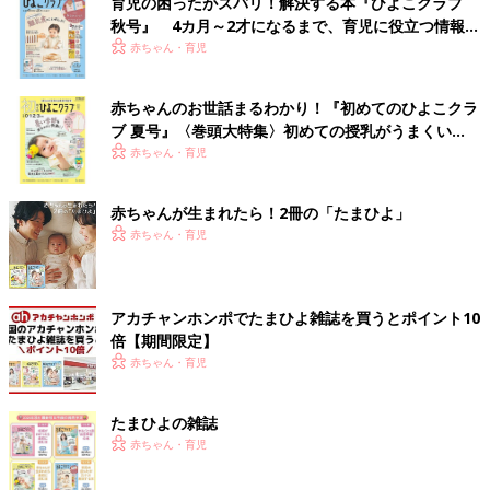
育児の困ったがズバリ！解決する本『ひよこクラブ
秋号』 4カ月～2才になるまで、育児に役立つ情報が
いっぱい！
赤ちゃん・育児
赤ちゃんのお世話まるわかり！『初めてのひよこクラ
ブ 夏号』〈巻頭大特集〉初めての授乳がうまくい
く！ おっぱい・ミルクの基本と夏のトラブル 解決テ
赤ちゃん・育児
ク
赤ちゃんが生まれたら！2冊の「たまひよ」
赤ちゃん・育児
アカチャンホンポでたまひよ雑誌を買うとポイント10
倍【期間限定】
赤ちゃん・育児
たまひよの雑誌
赤ちゃん・育児