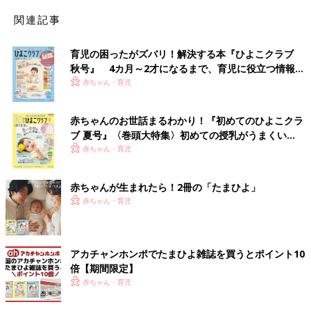
関連記事
育児の困ったがズバリ！解決する本『ひよこクラブ
秋号』 4カ月～2才になるまで、育児に役立つ情報が
いっぱい！
赤ちゃん・育児
赤ちゃんのお世話まるわかり！『初めてのひよこクラ
ブ 夏号』〈巻頭大特集〉初めての授乳がうまくい
く！ おっぱい・ミルクの基本と夏のトラブル 解決テ
赤ちゃん・育児
ク
赤ちゃんが生まれたら！2冊の「たまひよ」
赤ちゃん・育児
アカチャンホンポでたまひよ雑誌を買うとポイント10
倍【期間限定】
赤ちゃん・育児