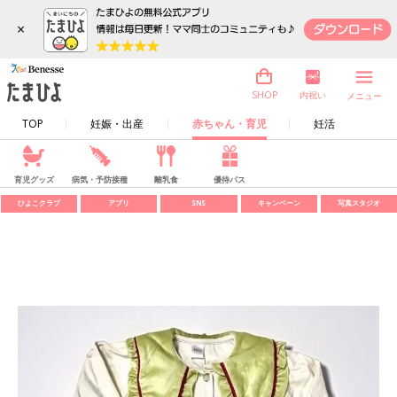
×
内祝い
SHOP
メニュー
TOP
妊娠・出産
赤ちゃん・育児
妊活
育児グッズ
病気・予防接種
離乳食
優待パス
ひよこクラブ
アプリ
SNS
キャンペーン
写真スタジオ