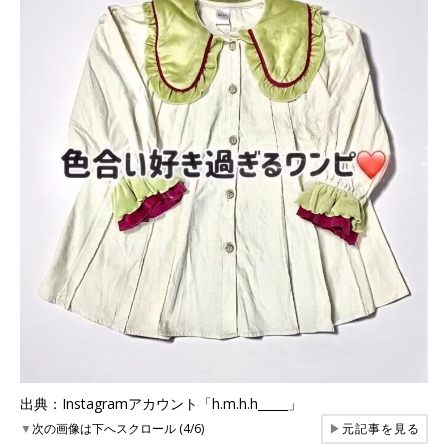
出典：Instagramアカウント「h.m.h.h_____」
▼
次の画像は下へスクロール (4/6)
▶
元記事を見る