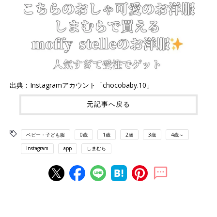
出典：Instagramアカウント「chocobaby.10」
元記事へ戻る
ベビー・子ども服
0歳
1歳
2歳
3歳
4歳～
Instagram
app
しまむら