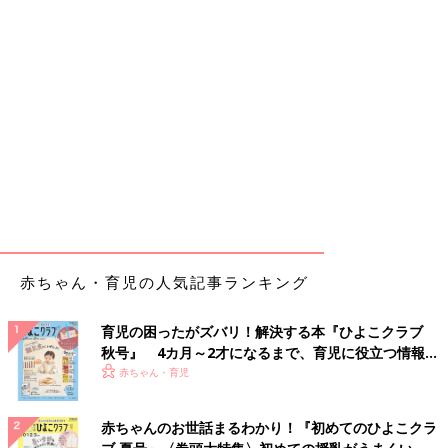
赤ちゃん・育児の人気記事ランキング
育児の困ったがズバリ！解決する本『ひよこクラブ
秋号』 4カ月～2才になるまで、育児に役立つ情報が
いっぱい！
赤ちゃん・育児
赤ちゃんのお世話まるわかり！『初めてのひよこクラ