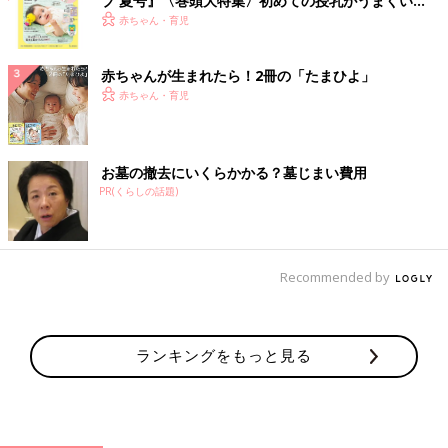
ブ 夏号』〈巻頭大特集〉初めての授乳がうまくい
く！ おっぱい・ミルクの基本と夏のトラブル 解決テ
赤ちゃん・育児
ク
赤ちゃんが生まれたら！2冊の「たまひよ」
赤ちゃん・育児
お墓の撤去にいくらかかる？墓じまい費用
PR(くらしの話題)
Recommended by
ランキングをもっと見る