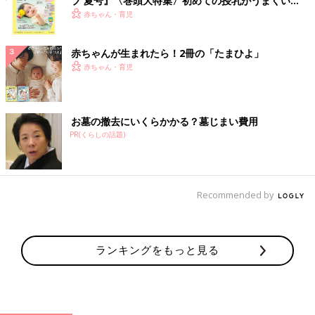
ブ 夏号』〈巻頭大特集〉初めての授乳がうまくい
く！ おっぱい・ミルクの基本と夏のトラブル 解決テ
赤ちゃん・育児
ク
赤ちゃんが生まれたら！2冊の「たまひよ」
赤ちゃん・育児
お墓の撤去にいくらかかる？墓じまい費用
PR(くらしの話題)
Recommended by
ランキングをもっと見る