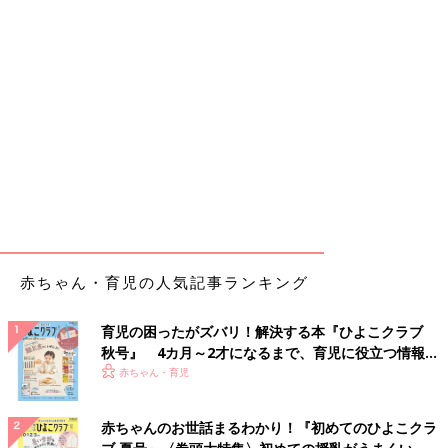
赤ちゃん・育児の人気記事ランキング
育児の困ったがズバリ！解決する本『ひよこクラブ
秋号』 4カ月～2才になるまで、育児に役立つ情報が
いっぱい！
赤ちゃん・育児
赤ちゃんのお世話まるわかり！『初めてのひよこクラ