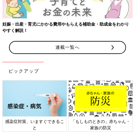
・育児にかかる費用やもらえる補助金・助成金をわかり
【ワクチン
！
連載一覧へ
ピックアップ
対策、いますぐできるこ
「もしものときの」赤ちゃん・
日本外
と
家族の防災