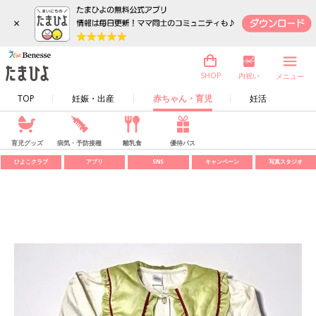
×
内祝い
SHOP
メニュー
TOP
妊娠・出産
赤ちゃん・育児
妊活
育児グッズ
病気・予防接種
離乳食
優待パス
ひよこクラブ
アプリ
SNS
キャンペーン
写真スタジオ