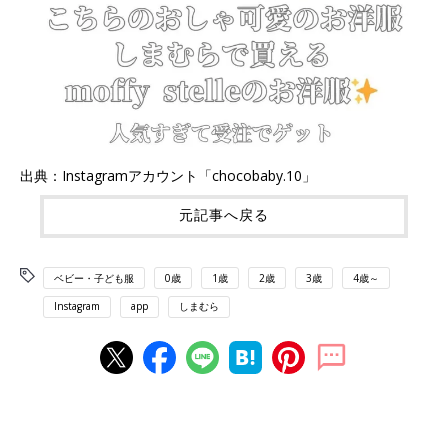
出典：Instagramアカウント「chocobaby.10」
元記事へ戻る
ベビー・子ども服
0歳
1歳
2歳
3歳
4歳～
Instagram
app
しまむら