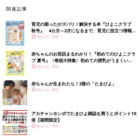
関連記事
育児の困ったがズバリ！解決する本『ひよこクラブ
秋号』 4カ月～2才になるまで、育児に役立つ情報が
いっぱい！
赤ちゃん・育児
赤ちゃんのお世話まるわかり！『初めてのひよこクラ
ブ 夏号』〈巻頭大特集〉初めての授乳がうまくい
く！ おっぱい・ミルクの基本と夏のトラブル 解決テ
赤ちゃん・育児
ク
赤ちゃんが生まれたら！2冊の「たまひよ」
赤ちゃん・育児
アカチャンホンポでたまひよ雑誌を買うとポイント10
倍【期間限定】
赤ちゃん・育児