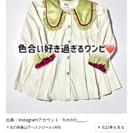
出典：Instagramアカウント「h.m.h.h_____」
▼
次の画像は下へスクロール (4/6)
▶
元記事を見る