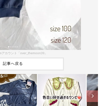
amアカウント「over_themoon39」
記事へ戻る