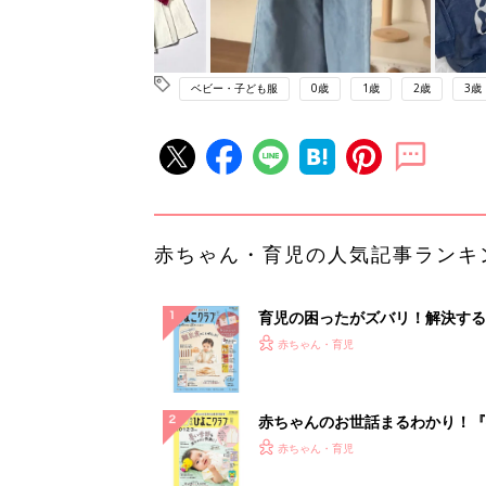
ベビー・子ども服
0歳
1歳
2歳
3歳
赤ちゃん・育児の人気記事ランキ
育児の困ったがズバリ！解決する
『ひよこクラブ 秋号』 4カ月～
赤ちゃん・育児
になるまで、育児に役立つ情報が
ぱい！
赤ちゃんのお世話まるわかり！『
てのひよこクラブ 夏号』〈巻頭
赤ちゃん・育児
集〉初めての授乳がうまくいく！