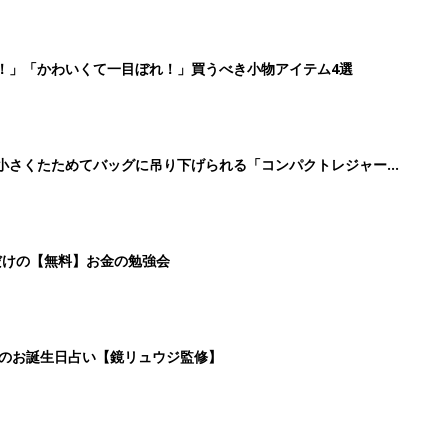
！」「かわいくて一目ぼれ！」買うべき小物アイテム4選
に！小さくたためてバッグに吊り下げられる「コンパクトレジャーシ
だけの【無料】お金の勉強会
日のお誕生日占い【鏡リュウジ監修】