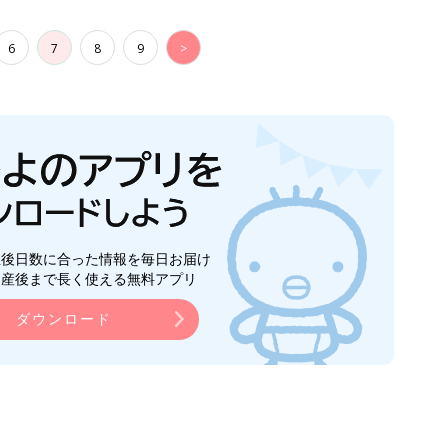
6
7
8
9
>
生後日数に合った情報を毎日お届け
ら産後まで長く使える無料アプリ
ダウンロード