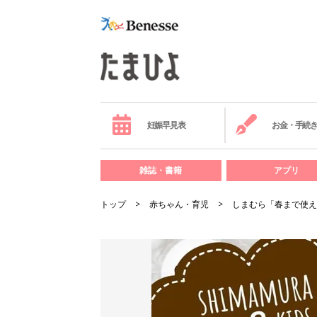
妊娠早見表
お金・手続
雑誌・書籍
アプリ
トップ
赤ちゃん・育児
しまむら「春まで使え