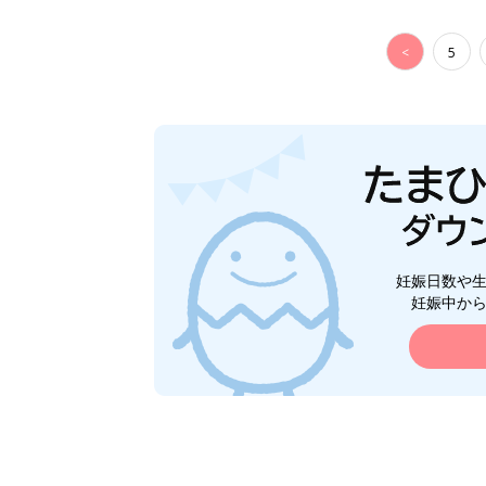
<
5
妊娠日数や
妊娠中か