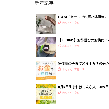
新着記事
H＆М「セールでお買い得価格に
赤ちゃん・育児
【3COINS】お外遊びのお供
ート」
赤ちゃん・育児
物価高の子育てどうする？60分
赤ちゃん・育児
8月5日生まれはこんな人 365
赤ちゃん・育児