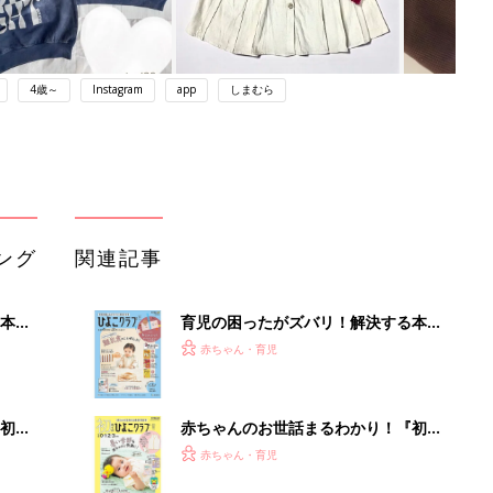
4歳～
Instagram
app
しまむら
ング
関連記事
本
育児の困ったがズバリ！解決する本
2才
『ひよこクラブ 秋号』 4カ月～2才
赤ちゃん・育児
いっ
になるまで、育児に役立つ情報がいっ
ぱい！
初め
赤ちゃんのお世話まるわかり！『初め
大特
てのひよこクラブ 夏号』〈巻頭大特
赤ちゃん・育児
 お
集〉初めての授乳がうまくいく！ お