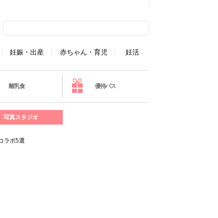
妊娠・出産
赤ちゃん・育児
妊活
離乳食
優待パス
写真スタジオ
コラボ5選