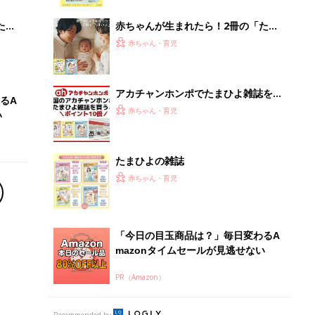
ブル
っぱい・ミルクの基本と夏のトラブル
解決テク
たま
赤ちゃんが生まれたら！2冊の「たま
ひよ」
赤ちゃん・育児
アカチャンホンポでたまひよ雑誌を買
るA
うとポイント10倍【期間限定】
赤ちゃん・育児
い
たまひよの雑誌
赤ちゃん・育児
「今日の目玉商品は？」毎日変わるA
mazonタイムセールが見逃せない
PR（Amazon）
Recommended by