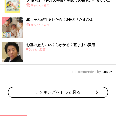
ブ 夏号』〈巻頭大特集〉初めての授乳がうまくい
く！ おっぱい・ミルクの基本と夏のトラブル 解決テ
赤ちゃん・育児
ク
赤ちゃんが生まれたら！2冊の「たまひよ」
赤ちゃん・育児
お墓の撤去にいくらかかる？墓じまい費用
PR(くらしの話題)
Recommended by
ランキングをもっと見る