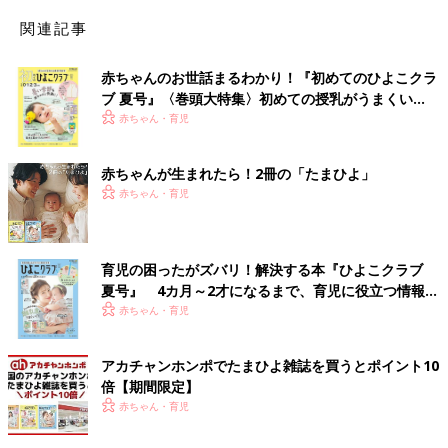
関連記事
赤ちゃんのお世話まるわかり！『初めてのひよこクラ
ブ 夏号』〈巻頭大特集〉初めての授乳がうまくい
く！ おっぱい・ミルクの基本と夏のトラブル 解決テ
赤ちゃん・育児
ク
赤ちゃんが生まれたら！2冊の「たまひよ」
赤ちゃん・育児
育児の困ったがズバリ！解決する本『ひよこクラブ
夏号』 4カ月～2才になるまで、育児に役立つ情報が
いっぱい！
赤ちゃん・育児
アカチャンホンポでたまひよ雑誌を買うとポイント10
倍【期間限定】
赤ちゃん・育児