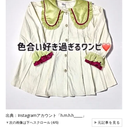
出典：Instagramアカウント「h.m.h.h_____」
▼
次の画像は下へスクロール (4/6)
▶
元記事を見る