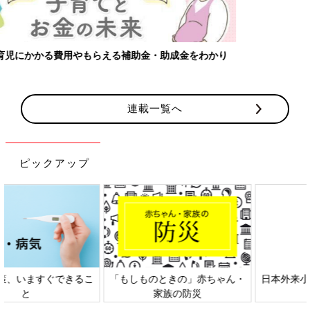
連載一覧へ
ピックアップ
日本外来小児科学会リーフレッ
六星占術 細木かおりさんの人生
ト検討会
相談