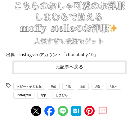
出典：Instagramアカウント「chocobaby.10」
元記事へ戻る
ベビー・子ども服
0歳
1歳
2歳
3歳
4歳～
Instagram
app
しまむら