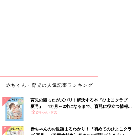
赤ちゃん・育児の人気記事ランキング
育児の困ったがズバリ！解決する本『ひよこクラブ
夏号』 4カ月～2才になるまで、育児に役立つ情報が
いっぱい！
赤ちゃん・育児
赤ちゃんのお世話まるわかり！『初めてのひよこクラ