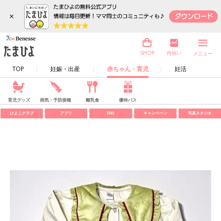
×
内祝い
SHOP
メニュー
TOP
妊娠・出産
赤ちゃん・育児
妊活
育児グッズ
病気・予防接種
離乳食
優待パス
ひよこクラブ
アプリ
SNS
キャンペーン
写真スタジオ