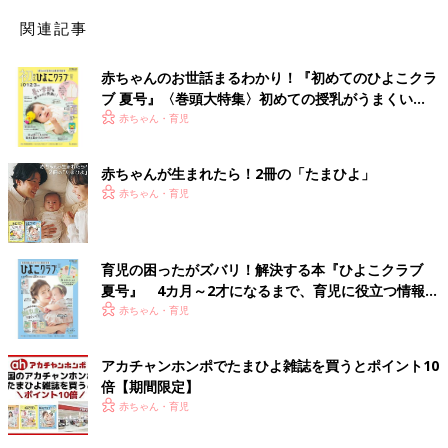
関連記事
赤ちゃんのお世話まるわかり！『初めてのひよこクラ
ブ 夏号』〈巻頭大特集〉初めての授乳がうまくい
く！ おっぱい・ミルクの基本と夏のトラブル 解決テ
赤ちゃん・育児
ク
赤ちゃんが生まれたら！2冊の「たまひよ」
赤ちゃん・育児
育児の困ったがズバリ！解決する本『ひよこクラブ
夏号』 4カ月～2才になるまで、育児に役立つ情報が
いっぱい！
赤ちゃん・育児
アカチャンホンポでたまひよ雑誌を買うとポイント10
倍【期間限定】
赤ちゃん・育児