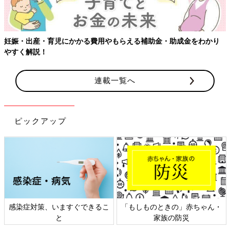
・出産・育児にかかる費用やもらえる補助金・助成金をわかり
く解説！
連載一覧へ
ピックアップ
染症対策、いますぐできるこ
「もしものときの」赤ちゃん・
日
と
家族の防災