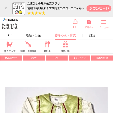
×
内祝い
SHOP
メニュー
TOP
妊娠・出産
赤ちゃん・育児
妊活
育児グッズ
病気・予防接種
離乳食
優待パス
ひよこクラブ
アプリ
SNS
キャンペーン
写真スタジオ