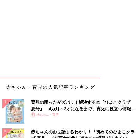
赤ちゃん・育児の人気記事ランキング
育児の困ったがズバリ！解決する本『ひよこクラブ
夏号』 4カ月～2才になるまで、育児に役立つ情報が
いっぱい！
赤ちゃん・育児
赤ちゃんのお世話まるわかり！『初めてのひよこクラ