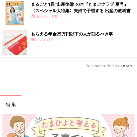
まるごと1冊“出産準備”の本『たまごクラブ 夏号』
〈スペシャル大特集〉夫婦で予習する 出産の教科書
赤ちゃん・育児
もらえる年金25万円以下の人が知るべき事
PR(くらしの話題)
Recommended by
特集
【ワ