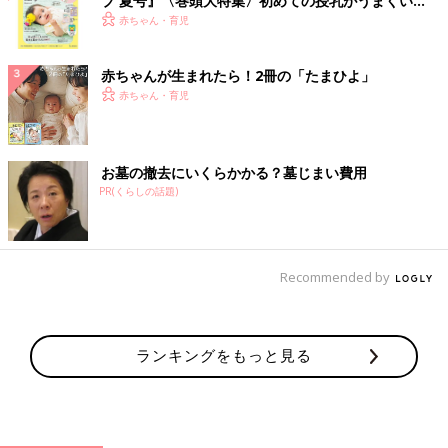
ブ 夏号』〈巻頭大特集〉初めての授乳がうまくい
く！ おっぱい・ミルクの基本と夏のトラブル 解決テ
赤ちゃん・育児
ク
赤ちゃんが生まれたら！2冊の「たまひよ」
赤ちゃん・育児
お墓の撤去にいくらかかる？墓じまい費用
PR(くらしの話題)
Recommended by
ランキングをもっと見る