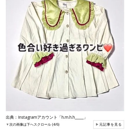
出典：Instagramアカウント「h.m.h.h_____」
▼
次の画像は下へスクロール (4/6)
▶
元記事を見る