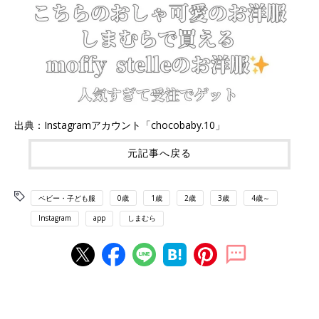
出典：Instagramアカウント「chocobaby.10」
元記事へ戻る
ベビー・子ども服
0歳
1歳
2歳
3歳
4歳～
Instagram
app
しまむら