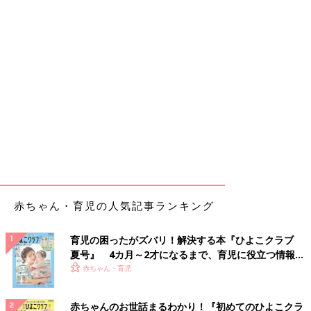
赤ちゃん・育児の人気記事ランキング
育児の困ったがズバリ！解決する本『ひよこクラブ
夏号』 4カ月～2才になるまで、育児に役立つ情報が
いっぱい！
赤ちゃん・育児
赤ちゃんのお世話まるわかり！『初めてのひよこクラ