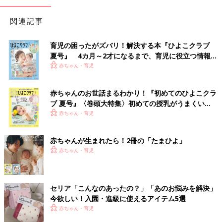
関連記事
育児の困ったがズバリ！解決する本『ひよこクラブ
夏号』 4カ月～2才になるまで、育児に役立つ情報が
いっぱい！
赤ちゃん・育児
赤ちゃんのお世話まるわかり！『初めてのひよこクラ
ブ 夏号』〈巻頭大特集〉初めての授乳がうまくい
く！ おっぱい・ミルクの基本と夏のトラブル 解決テ
赤ちゃん・育児
ク
赤ちゃんが生まれたら！2冊の「たまひよ」
赤ちゃん・育児
セリア「こんなのあったの？」「あのお悩みを解決」
今欲しい！入園・進級に使えるアイテム5選
赤ちゃん・育児