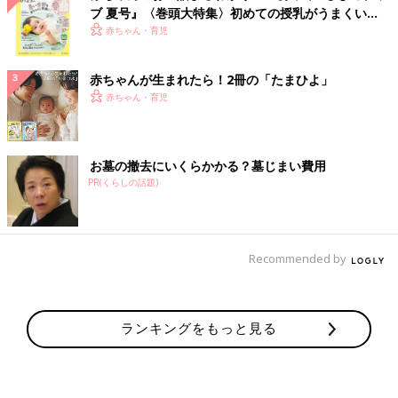
ブ 夏号』〈巻頭大特集〉初めての授乳がうまくい
く！ おっぱい・ミルクの基本と夏のトラブル 解決テ
赤ちゃん・育児
ク
赤ちゃんが生まれたら！2冊の「たまひよ」
赤ちゃん・育児
お墓の撤去にいくらかかる？墓じまい費用
PR(くらしの話題)
Recommended by
ランキングをもっと見る