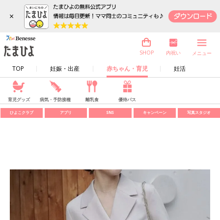
×
内祝い
SHOP
メニュー
TOP
妊娠・出産
赤ちゃん・育児
妊活
育児グッズ
病気・予防接種
離乳食
優待パス
ひよこクラブ
アプリ
SNS
キャンペーン
写真スタジオ