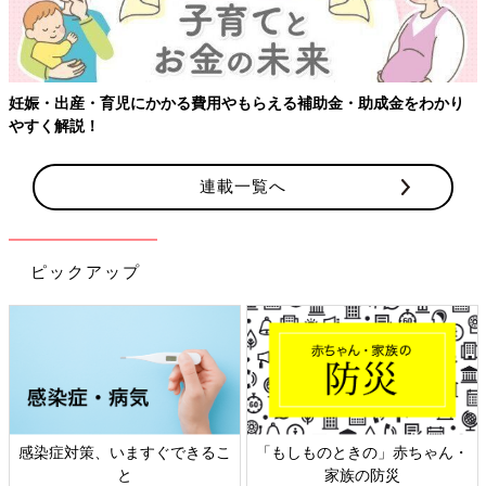
り
連載一覧へ
ピックアップ
ゃん・
日本外来小児科学会リーフレッ
六星占術 細木かおりさんの
ト検討会
相談