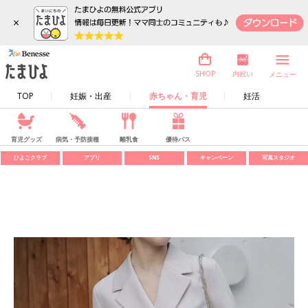
×
内祝い
SHOP
メニュー
TOP
妊娠・出産
赤ちゃん・育児
妊活
育児グッズ
病気・予防接種
離乳食
優待パス
ひよこクラブ
アプリ
SNS
キャンペーン
写真スタジオ