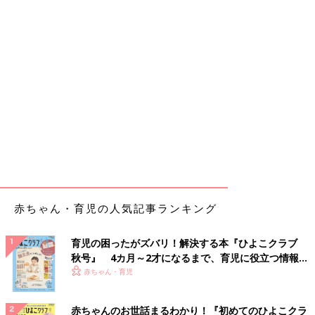
赤ちゃん・育児の人気記事ランキング
育児の困ったがズバリ！解決する本『ひよこクラブ
秋号』 4カ月～2才になるまで、育児に役立つ情報が
いっぱい！
赤ちゃん・育児
赤ちゃんのお世話まるわかり！『初めてのひよこクラ