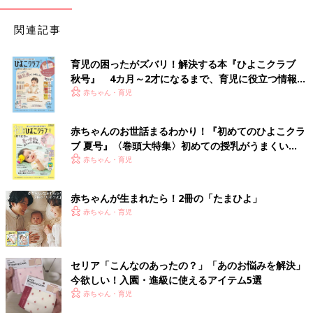
関連記事
育児の困ったがズバリ！解決する本『ひよこクラブ
秋号』 4カ月～2才になるまで、育児に役立つ情報が
いっぱい！
赤ちゃん・育児
赤ちゃんのお世話まるわかり！『初めてのひよこクラ
ブ 夏号』〈巻頭大特集〉初めての授乳がうまくい
く！ おっぱい・ミルクの基本と夏のトラブル 解決テ
赤ちゃん・育児
ク
赤ちゃんが生まれたら！2冊の「たまひよ」
赤ちゃん・育児
セリア「こんなのあったの？」「あのお悩みを解決」
今欲しい！入園・進級に使えるアイテム5選
赤ちゃん・育児