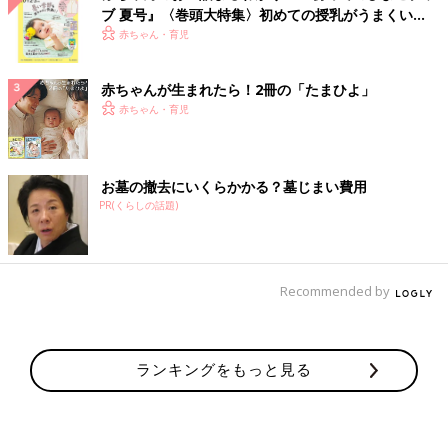
ブ 夏号』〈巻頭大特集〉初めての授乳がうまくい
く！ おっぱい・ミルクの基本と夏のトラブル 解決テ
赤ちゃん・育児
ク
赤ちゃんが生まれたら！2冊の「たまひよ」
赤ちゃん・育児
お墓の撤去にいくらかかる？墓じまい費用
PR(くらしの話題)
Recommended by
ランキングをもっと見る