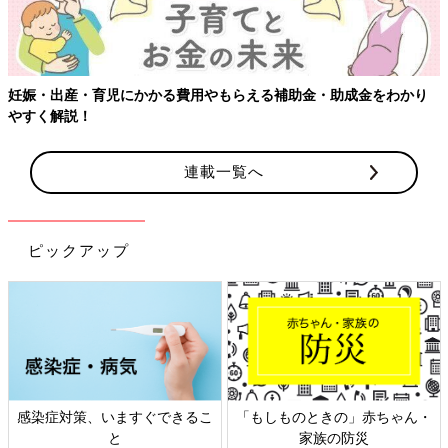
り
【ワクチン接種できるものも】妊婦の感染症対策、知っておいて
連載一覧へ
ピックアップ
ん・
日本外来小児科学会リーフレッ
六星占術 細木かおりさんの
ト検討会
相談