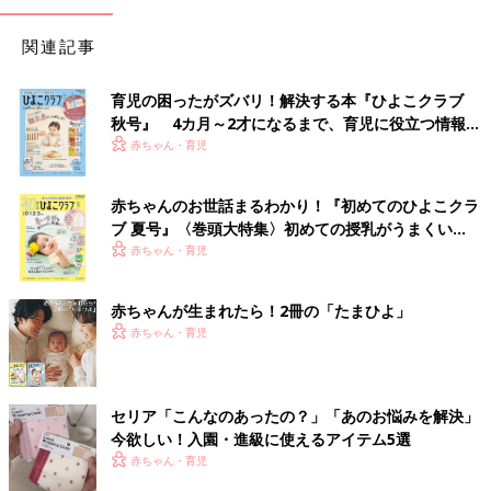
関連記事
育児の困ったがズバリ！解決する本『ひよこクラブ
秋号』 4カ月～2才になるまで、育児に役立つ情報が
いっぱい！
赤ちゃん・育児
赤ちゃんのお世話まるわかり！『初めてのひよこクラ
ブ 夏号』〈巻頭大特集〉初めての授乳がうまくい
く！ おっぱい・ミルクの基本と夏のトラブル 解決テ
赤ちゃん・育児
ク
赤ちゃんが生まれたら！2冊の「たまひよ」
赤ちゃん・育児
セリア「こんなのあったの？」「あのお悩みを解決」
今欲しい！入園・進級に使えるアイテム5選
赤ちゃん・育児