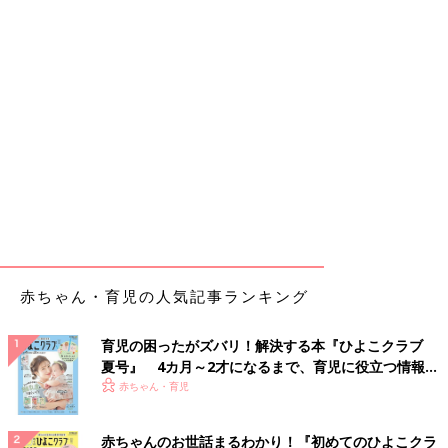
赤ちゃん・育児の人気記事ランキング
育児の困ったがズバリ！解決する本『ひよこクラブ
夏号』 4カ月～2才になるまで、育児に役立つ情報が
いっぱい！
赤ちゃん・育児
赤ちゃんのお世話まるわかり！『初めてのひよこクラ