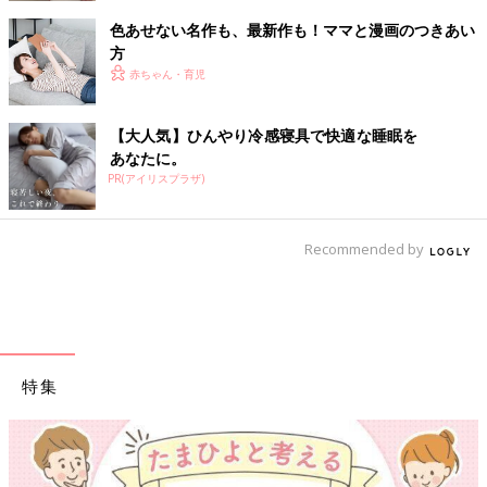
色あせない名作も、最新作も！ママと漫画のつきあい
方
赤ちゃん・育児
【大人気】ひんやり冷感寝具で快適な睡眠を
あなたに。
PR(アイリスプラザ)
Recommended by
特集