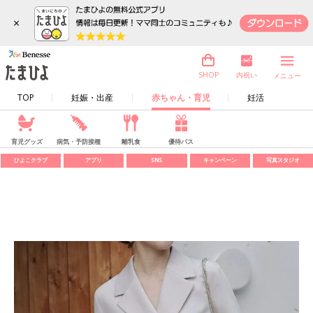
×
内祝い
SHOP
メニュー
TOP
妊娠・出産
赤ちゃん・育児
妊活
育児グッズ
病気・予防接種
離乳食
優待パス
ひよこクラブ
アプリ
SNS
キャンペーン
写真スタジオ