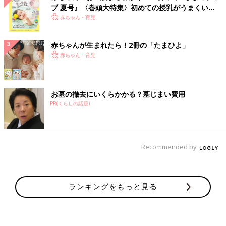
ブ 夏号』〈巻頭大特集〉初めての授乳がうまくい
く！ おっぱい・ミルクの基本と夏のトラブル 解決テ
赤ちゃん・育児
ク
赤ちゃんが生まれたら！2冊の「たまひよ」
赤ちゃん・育児
お墓の撤去にいくらかかる？墓じまい費用
PR(くらしの話題)
Recommended by
ランキングをもっと見る