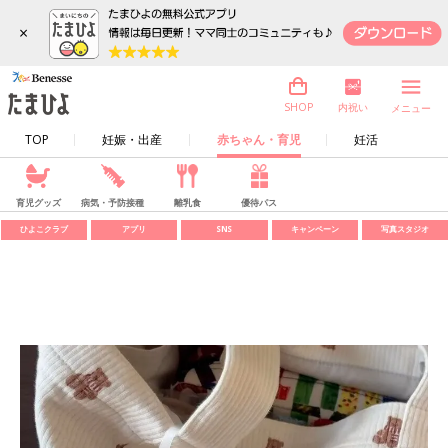
×
内祝い
SHOP
メニュー
TOP
妊娠・出産
赤ちゃん・育児
妊活
育児グッズ
病気・予防接種
離乳食
優待パス
ひよこクラブ
アプリ
SNS
キャンペーン
写真スタジオ