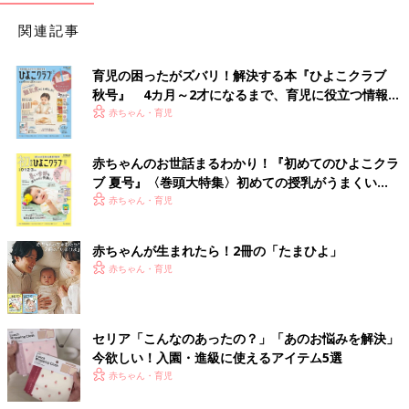
関連記事
育児の困ったがズバリ！解決する本『ひよこクラブ
秋号』 4カ月～2才になるまで、育児に役立つ情報が
いっぱい！
赤ちゃん・育児
赤ちゃんのお世話まるわかり！『初めてのひよこクラ
ブ 夏号』〈巻頭大特集〉初めての授乳がうまくい
く！ おっぱい・ミルクの基本と夏のトラブル 解決テ
赤ちゃん・育児
ク
赤ちゃんが生まれたら！2冊の「たまひよ」
赤ちゃん・育児
セリア「こんなのあったの？」「あのお悩みを解決」
今欲しい！入園・進級に使えるアイテム5選
赤ちゃん・育児