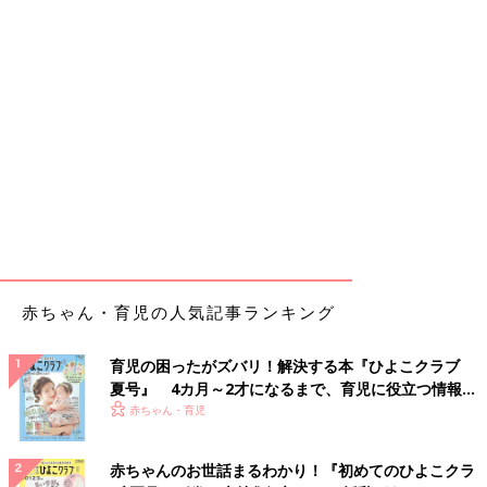
赤ちゃん・育児の人気記事ランキング
育児の困ったがズバリ！解決する本『ひよこクラブ
夏号』 4カ月～2才になるまで、育児に役立つ情報が
いっぱい！
赤ちゃん・育児
赤ちゃんのお世話まるわかり！『初めてのひよこクラ