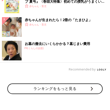
ブ 夏号』〈巻頭大特集〉初めての授乳がうまくい
く！ おっぱい・ミルクの基本と夏のトラブル 解決テ
赤ちゃん・育児
ク
赤ちゃんが生まれたら！2冊の「たまひよ」
赤ちゃん・育児
お墓の撤去にいくらかかる？墓じまい費用
PR(くらしの話題)
Recommended by
ランキングをもっと見る