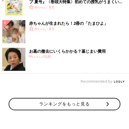
ブ 夏号』〈巻頭大特集〉初めての授乳がうまくい
く！ おっぱい・ミルクの基本と夏のトラブル 解決テ
赤ちゃん・育児
ク
赤ちゃんが生まれたら！2冊の「たまひよ」
赤ちゃん・育児
お墓の撤去にいくらかかる？墓じまい費用
PR(くらしの話題)
Recommended by
ランキングをもっと見る