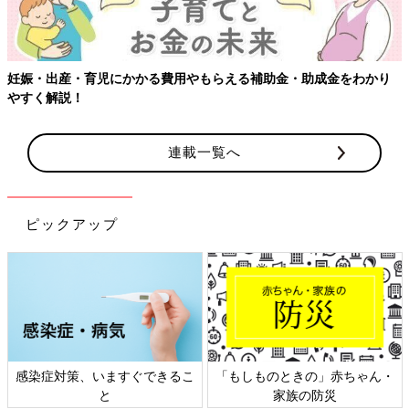
り
【ワクチン接種できるものも】妊婦の感染症対策、知っておいて
連載一覧へ
ピックアップ
ん・
日本外来小児科学会リーフレッ
六星占術 細木かおりさんの
ト検討会
相談