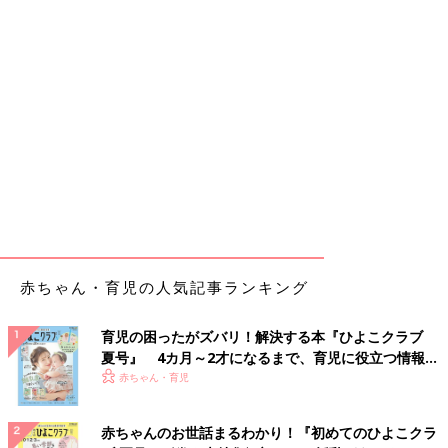
赤ちゃん・育児の人気記事ランキング
育児の困ったがズバリ！解決する本『ひよこクラブ
夏号』 4カ月～2才になるまで、育児に役立つ情報が
いっぱい！
赤ちゃん・育児
赤ちゃんのお世話まるわかり！『初めてのひよこクラ