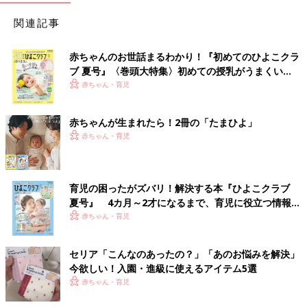
関連記事
赤ちゃんのお世話まるわかり！『初めてのひよこクラ
ブ 夏号』〈巻頭大特集〉初めての授乳がうまくい
く！ おっぱい・ミルクの基本と夏のトラブル 解決テ
赤ちゃん・育児
ク
赤ちゃんが生まれたら！2冊の「たまひよ」
赤ちゃん・育児
育児の困ったがズバリ！解決する本『ひよこクラブ
夏号』 4カ月～2才になるまで、育児に役立つ情報が
いっぱい！
赤ちゃん・育児
セリア「こんなのあったの？」「あのお悩みを解決」
今欲しい！入園・進級に使えるアイテム5選
赤ちゃん・育児