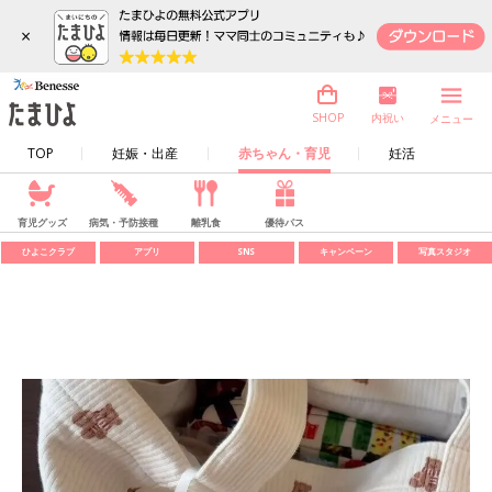
×
内祝い
SHOP
メニュー
TOP
妊娠・出産
赤ちゃん・育児
妊活
育児グッズ
病気・予防接種
離乳食
優待パス
ひよこクラブ
アプリ
SNS
キャンペーン
写真スタジオ