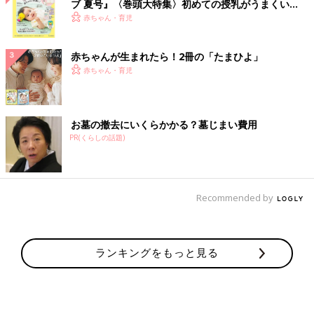
ブ 夏号』〈巻頭大特集〉初めての授乳がうまくい
く！ おっぱい・ミルクの基本と夏のトラブル 解決テ
赤ちゃん・育児
ク
赤ちゃんが生まれたら！2冊の「たまひよ」
赤ちゃん・育児
お墓の撤去にいくらかかる？墓じまい費用
PR(くらしの話題)
Recommended by
ランキングをもっと見る