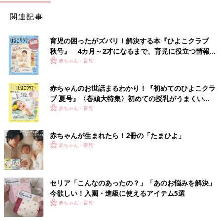
関連記事
育児の困ったがズバリ！解決する本『ひよこクラブ
秋号』 4カ月～2才になるまで、育児に役立つ情報が
いっぱい！
赤ちゃん・育児
赤ちゃんのお世話まるわかり！『初めてのひよこクラ
ブ 夏号』〈巻頭大特集〉初めての授乳がうまくい
く！ おっぱい・ミルクの基本と夏のトラブル 解決テ
赤ちゃん・育児
ク
赤ちゃんが生まれたら！2冊の「たまひよ」
赤ちゃん・育児
セリア「こんなのあったの？」「あのお悩みを解決」
今欲しい！入園・進級に使えるアイテム5選
赤ちゃん・育児