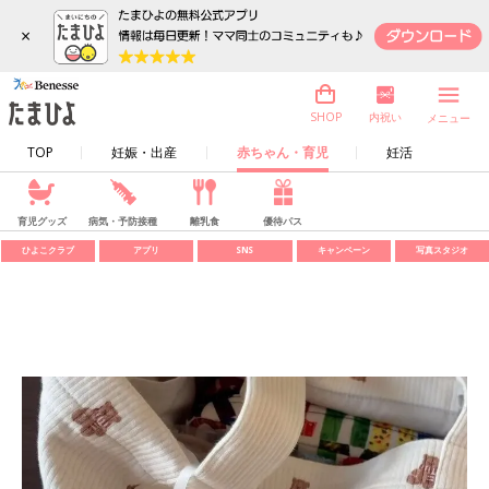
×
内祝い
SHOP
メニュー
TOP
妊娠・出産
赤ちゃん・育児
妊活
育児グッズ
病気・予防接種
離乳食
優待パス
ひよこクラブ
アプリ
SNS
キャンペーン
写真スタジオ