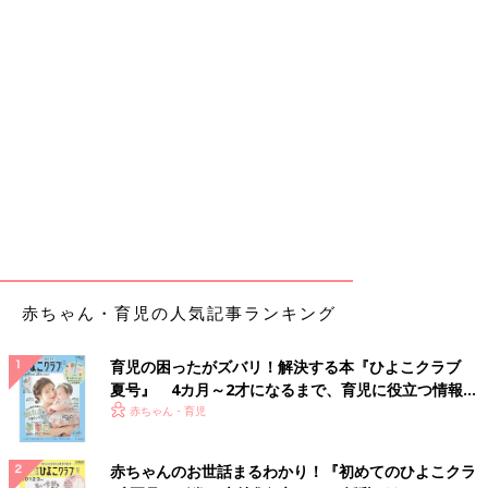
赤ちゃん・育児の人気記事ランキング
育児の困ったがズバリ！解決する本『ひよこクラブ
夏号』 4カ月～2才になるまで、育児に役立つ情報が
いっぱい！
赤ちゃん・育児
赤ちゃんのお世話まるわかり！『初めてのひよこクラ