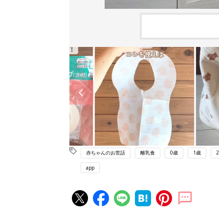
赤ちゃんのお世話
離乳食
0歳
1歳
app