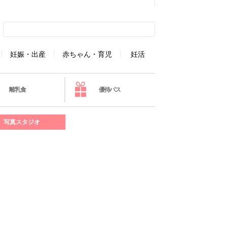
妊娠・出産
赤ちゃん・育児
妊活
離乳食
優待パス
写真スタジオ