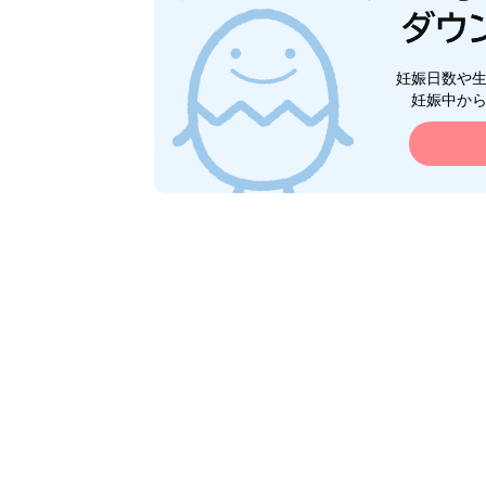
妊娠日数や
妊娠中か