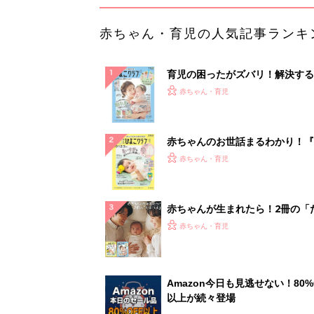
赤ちゃん・育児の人気記事ランキ
育児の困ったがズバリ！解決する
『ひよこクラブ 夏号』 4カ月～
赤ちゃん・育児
になるまで、育児に役立つ情報が
ぱい！
赤ちゃんのお世話まるわかり！『
てのひよこクラブ 夏号』〈巻頭
赤ちゃん・育児
集〉初めての授乳がうまくいく！
っぱい・ミルクの基本と夏のトラ
解決テク
赤ちゃんが生まれたら！2冊の「
ひよ」
赤ちゃん・育児
Amazon今日も見逃せない！80%
以上が続々登場