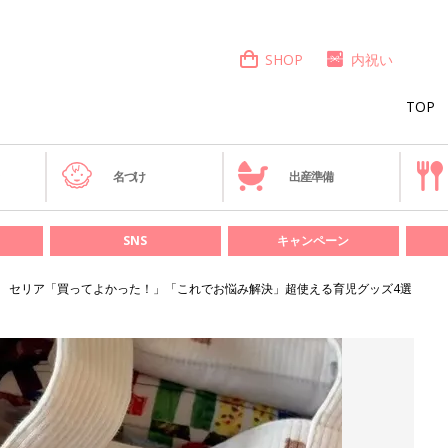
SHOP
内祝い
TOP
き
名づけ
出産準備
SNS
キャンペーン
セリア「買ってよかった！」「これでお悩み解決」超使える育児グッズ4選