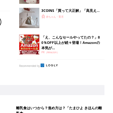
3COINS「買って大正解」「高見えで
可愛すぎ」大人気のファッショングッ
赤ちゃん・育児
ズ4選
「え、こんなセールやってたの？」8
0％OFF以上が続々登場！Amazonの
本気が...
PR（Amazon）
Recommended by
離乳食はいつから？進め方は？「たまひよ きほんの離