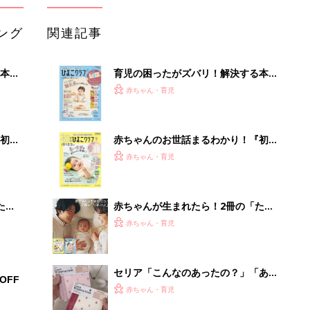
ング
関連記事
本
育児の困ったがズバリ！解決する本
2才
『ひよこクラブ 秋号』 4カ月～2才
赤ちゃん・育児
いっ
になるまで、育児に役立つ情報がいっ
ぱい！
初め
赤ちゃんのお世話まるわかり！『初め
大特
てのひよこクラブ 夏号』〈巻頭大特
赤ちゃん・育児
 お
集〉初めての授乳がうまくいく！ お
ブル
っぱい・ミルクの基本と夏のトラブル
解決テク
たま
赤ちゃんが生まれたら！2冊の「たま
ひよ」
赤ちゃん・育児
セリア「こんなのあったの？」「あの
OFF
お悩みを解決」今欲しい！入園・進級
赤ちゃん・育児
に使えるアイテム5選