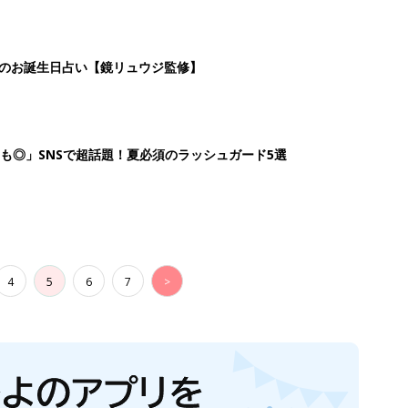
日のお誕生日占い【鏡リュウジ監修】
も◎」SNSで超話題！夏必須のラッシュガード5選
4
5
6
7
>