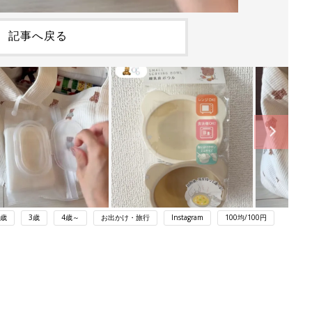
記事へ戻る
2歳
3歳
4歳～
お出かけ・旅行
Instagram
100均/100円