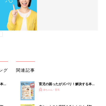
ング
関連記事
本
育児の困ったがズバリ！解決する本
2才
『ひよこクラブ 秋号』 4カ月～2才
赤ちゃん・育児
いっ
になるまで、育児に役立つ情報がいっ
ぱい！