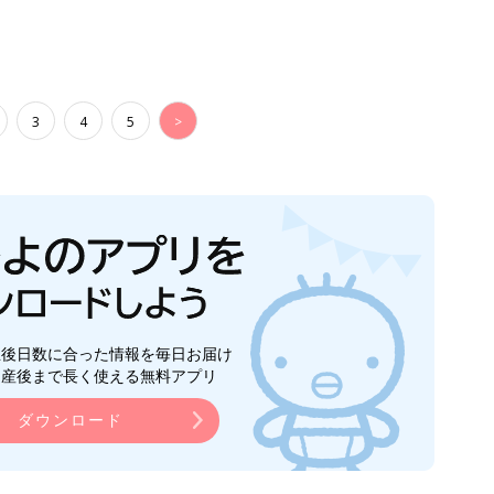
3
4
5
>
生後日数に合った情報を毎日お届け
ら産後まで長く使える無料アプリ
ダウンロード