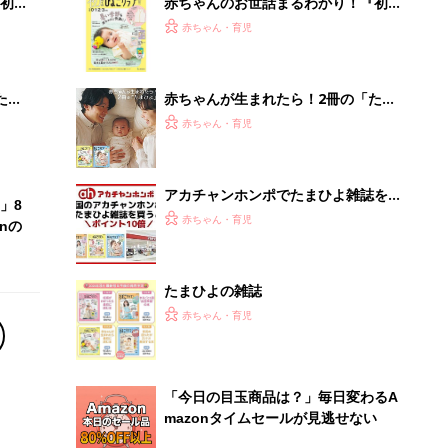
初め
赤ちゃんのお世話まるわかり！『初め
大特
てのひよこクラブ 夏号』〈巻頭大特
赤ちゃん・育児
 お
集〉初めての授乳がうまくいく！ お
ブル
っぱい・ミルクの基本と夏のトラブル
解決テク
たま
赤ちゃんが生まれたら！2冊の「たま
ひよ」
赤ちゃん・育児
アカチャンホンポでたまひよ雑誌を買
」8
うとポイント10倍【期間限定】
赤ちゃん・育児
nの
たまひよの雑誌
赤ちゃん・育児
「今日の目玉商品は？」毎日変わるA
mazonタイムセールが見逃せない