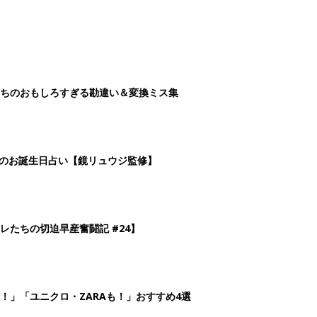
ちのおもしろすぎる勘違い＆変換ミス集
日のお誕生日占い【鏡リュウジ監修】
レたちの切迫早産奮闘記 #24】
！」「ユニクロ・ZARAも！」おすすめ4選