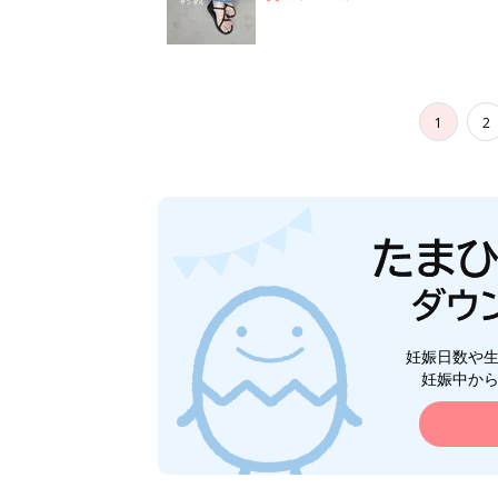
1
2
妊娠日数や
妊娠中か