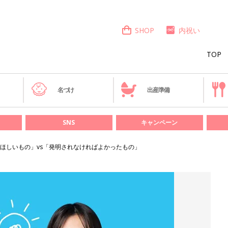
SHOP
内祝い
TOP
き
名づけ
出産準備
SNS
キャンペーン
ほしいもの」vs「発明されなければよかったもの」