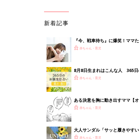
新着記事
『今、戦車待ち』に爆笑！ママた
赤ちゃん・育児
8月8日生まれはこんな人 365
赤ちゃん・育児
ある決意を胸に動き出すママ【オ
赤ちゃん・育児
大人サンダル「サッと履きやすい
赤ちゃん・育児