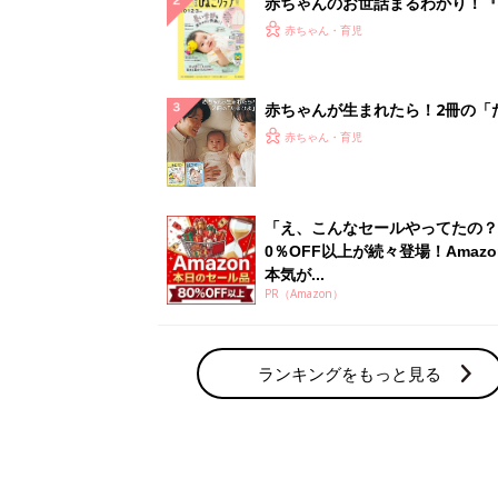
赤ちゃんのお世話まるわかり！『
てのひよこクラブ 夏号』〈巻頭
赤ちゃん・育児
集〉初めての授乳がうまくいく！
っぱい・ミルクの基本と夏のトラ
解決テク
赤ちゃんが生まれたら！2冊の「
ひよ」
赤ちゃん・育児
「え、こんなセールやってたの？
0％OFF以上が続々登場！Amazo
本気が...
PR（Amazon）
ランキングをもっと見る