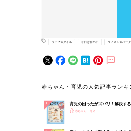
ライフスタイル
今日は何の日
ウィメンズパーク
赤ちゃん・育児の人気記事ランキ
育児の困ったがズバリ！解決する
『ひよこクラブ 秋号』 4カ月～
赤ちゃん・育児
になるまで、育児に役立つ情報が
ぱい！