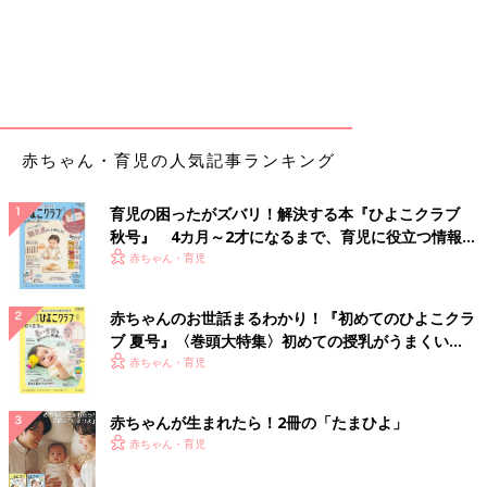
赤ちゃん・育児の人気記事ランキング
育児の困ったがズバリ！解決する本『ひよこクラブ
秋号』 4カ月～2才になるまで、育児に役立つ情報が
いっぱい！
赤ちゃん・育児
赤ちゃんのお世話まるわかり！『初めてのひよこクラ
ブ 夏号』〈巻頭大特集〉初めての授乳がうまくい
く！ おっぱい・ミルクの基本と夏のトラブル 解決テ
赤ちゃん・育児
ク
赤ちゃんが生まれたら！2冊の「たまひよ」
赤ちゃん・育児