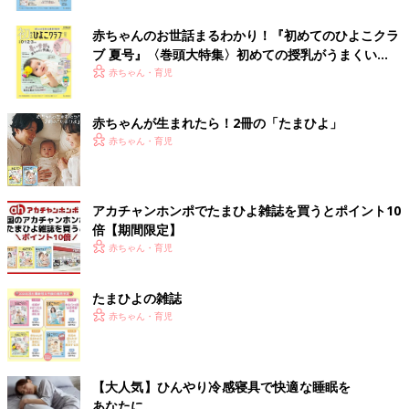
赤ちゃんのお世話まるわかり！『初めてのひよこクラ
ブ 夏号』〈巻頭大特集〉初めての授乳がうまくい
く！ おっぱい・ミルクの基本と夏のトラブル 解決テ
赤ちゃん・育児
ク
赤ちゃんが生まれたら！2冊の「たまひよ」
赤ちゃん・育児
アカチャンホンポでたまひよ雑誌を買うとポイント10
倍【期間限定】
赤ちゃん・育児
たまひよの雑誌
赤ちゃん・育児
【大人気】ひんやり冷感寝具で快適な睡眠を
あなたに。