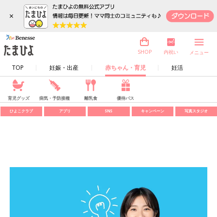
×
内祝い
SHOP
メニュー
TOP
妊娠・出産
赤ちゃん・育児
妊活
育児グッズ
病気・予防接種
離乳食
優待パス
ひよこクラブ
アプリ
SNS
キャンペーン
写真スタジオ