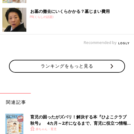
お墓の撤去にいくらかかる？墓じまい費用
PR(くらしの話題)
Recommended by
ランキングをもっと見る
関連記事
育児の困ったがズバリ！解決する本『ひよこクラブ
秋号』 4カ月～2才になるまで、育児に役立つ情報が
いっぱい！
赤ちゃん・育児